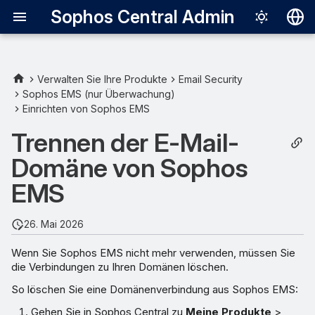
Sophos Central Admin
Deutsch
English
Verwalten Sie Ihre Produkte
Email Security
Sophos EMS (nur Überwachung)
Español
Einrichten von Sophos EMS
Français
Trennen der E-Mail-
Italiano
Domäne von Sophos
日本語
EMS
한국어
26. Mai 2026
Português (Br
Wenn Sie Sophos EMS nicht mehr verwenden, müssen Sie
中文（繁體）
die Verbindungen zu Ihren Domänen löschen.
So löschen Sie eine Domänenverbindung aus Sophos EMS:
Gehen Sie in Sophos Central zu
Meine Produkte
>