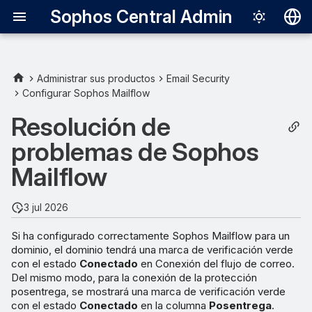
Sophos Central Admin
Deutsch
English
Administrar sus productos
Email Security
Configurar Sophos Mailflow
Español
Resolución de
Français
problemas de Sophos
Italiano
Mailflow
日本語
한국어
3 jul 2026
Português (Br
Si ha configurado correctamente Sophos Mailflow para un
dominio, el dominio tendrá una marca de verificación verde
中文（繁體）
con el estado
Conectado
en Conexión del flujo de correo.
Del mismo modo, para la conexión de la protección
posentrega, se mostrará una marca de verificación verde
con el estado
Conectado
en la columna
Posentrega
.