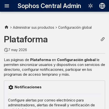
Sophos Central Admin
Deutsch
English
Administrar sus productos
Configuración global
Español
Plataforma
Français
7 may 2026
Italiano
Las páginas de
Plataforma
en
Configuración global
le
日本語
permiten sincronizar usuarios y dispositivos con servicios de
directorio, configurar notificaciones, participar en los
한국어
programas de acceso temprano y más.
Português (Br
Notificaciones
中文（繁體）
Configure alertas por correo electrónico para
administradores, alertas de firewall y verificación de