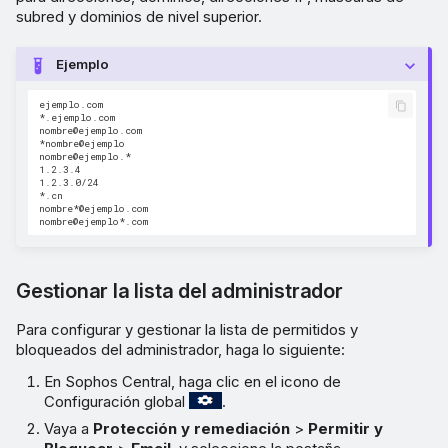
subred y dominios de nivel superior.
Ejemplo
ejemplo.com

*.ejemplo.com

nombre@ejemplo.com

*nombre@ejemplo

nombre@ejemplo.*

1.2.3.4

1.2.3.0/24

*.cn

nombre*@ejemplo.com

Gestionar la lista del administrador
Para configurar y gestionar la lista de permitidos y
bloqueados del administrador, haga lo siguiente:
En Sophos Central, haga clic en el icono de
Configuración global
.
Vaya a
Protección y remediación
>
Permitir y