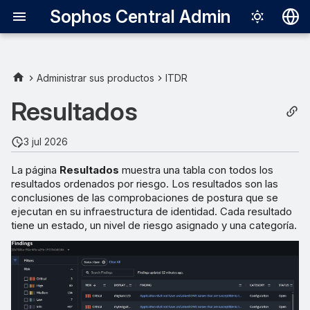
Sophos Central Admin
Deutsch
English
Administrar sus productos
ITDR
Estado de los resultados
Español
Resultados
Français
Nivel de riesgo de los
3 jul 2026
resultados
Italiano
La página
Resultados
muestra una tabla con todos los
日本語
Categoría de los resultados
resultados ordenados por riesgo. Los resultados son las
conclusiones de las comprobaciones de postura que se
한국어
ejecutan en su infraestructura de identidad. Cada resultado
Clasificar los resultados
Português (Br
tiene un estado, un nivel de riesgo asignado y una categoría.
Tabla Resultados de
中文（繁體）
identidad
Filtrar los resultados