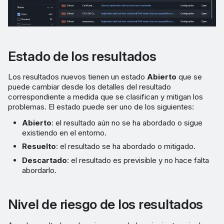
Ver los detalles de los
resultados
Actualizar el estado de un
Estado de los resultados
resultado
Los resultados nuevos tienen un estado
Abierto
que se
puede cambiar desde los detalles del resultado
Pestaña Salida
correspondiente a medida que se clasifican y mitigan los
problemas. El estado puede ser uno de los siguientes:
Pestaña Historial
Abierto
: el resultado aún no se ha abordado o sigue
existiendo en el entorno.
Resuelto
: el resultado se ha abordado o mitigado.
Descartado
: el resultado es previsible y no hace falta
abordarlo.
Nivel de riesgo de los resultados