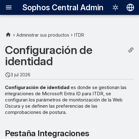
Sophos Central Admin
Deutsch
English
Administrar sus productos
ITDR
Pestaña Integraciones
Español
Configuración de
Français
identidad
Desactivar la integración
Italiano
Editar la integración
3 jul 2026
日本語
Configuración de identidad
es donde se gestionan las
Eliminar la integración
한국어
integraciones de Microsoft Entra ID para ITDR, se
configuran los parámetros de monitorización de la Web
Português (Br
Pestaña Monitorización de la
Oscura y se definen las preferencias de las
Web Oscura
中文（繁體）
comprobaciones de postura.
Seleccionar dominios para
Pestaña Integraciones
la supervisión de