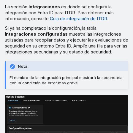
filtraciones de credenciales
La sección
Integraciones
es donde se configura la
integración con Entra ID para ITDR. Para obtener más
Seleccionar usuarios para
información, consulte
Guía de integración de ITDR
.
la monitorización de
Si ya ha completado la configuración, la tabla
usuarios VIP
Integraciones configuradas
muestra las integraciones
utilizadas para recopilar datos y ejecutar las evaluaciones de
Pestaña Preferencias de las
seguridad en su entorno Entra ID. Amplíe una fila para ver las
comprobaciones de postura
integraciones secundarias y su estado de seguridad.
Filtrar y buscar
Nota
comprobaciones de
El nombre de la integración principal mostrará la secundaria
postura
con la condición de error más grave.
Ver detalles de las
comprobaciones de
postura
Personalizar las
comprobaciones de