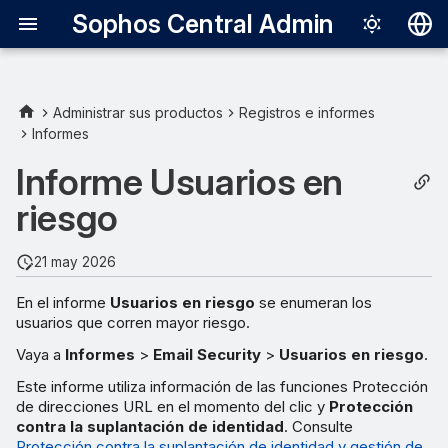
Sophos Central Admin
Deutsch
English
Administrar sus productos
Registros e informes
Informes
Informes interactivos
Español
Informe Usuarios en
Français
Phish Threat
riesgo
Italiano
Programar un informe
日本語
21 may 2026
한국어
En el informe
Usuarios en riesgo
se enumeran los
usuarios que corren mayor riesgo.
Português (Br
Vaya a
Informes
>
Email Security
>
Usuarios en riesgo
.
中文（繁體）
Este informe utiliza información de las funciones Protección
de direcciones URL en el momento del clic y
Protección
contra la suplantación de identidad
. Consulte
Protección contra la suplantación de identidad y gestión de