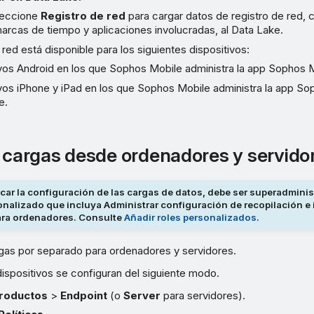
leccione
Registro de red
para cargar datos de registro de red,
marcas de tiempo y aplicaciones involucradas, al Data Lake.
e red está disponible para los siguientes dispositivos:
vos Android en los que Sophos Mobile administra la app Sophos M
vos iPhone y iPad en los que Sophos Mobile administra la app So
e.
s cargas desde ordenadores y servido
car la configuración de las cargas de datos, debe ser superadminis
onalizado que incluya Administrar configuración de recopilación e
ara ordenadores. Consulte
Añadir roles personalizados
.
rgas por separado para ordenadores y servidores.
ispositivos se configuran del siguiente modo.
roductos
>
Endpoint
(o
Server
para servidores).