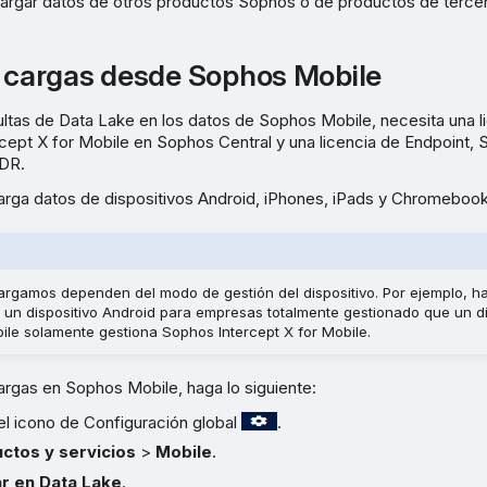
rgar datos de otros productos Sophos o de productos de terce
s cargas desde Sophos Mobile
sultas de Data Lake en los datos de Sophos Mobile, necesita una 
cept X for Mobile en Sophos Central y una licencia de Endpoint,
XDR.
rga datos de dispositivos Android, iPhones, iPads y Chromebook
argamos dependen del modo de gestión del dispositivo. Por ejemplo, h
 un dispositivo Android para empresas totalmente gestionado que un di
le solamente gestiona Sophos Intercept X for Mobile.
cargas en Sophos Mobile, haga lo siguiente:
el icono de Configuración global
.
ctos y servicios
>
Mobile
.
r en Data Lake
.