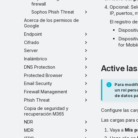
firewall
Opcional: Se
Sophos Phish Threat
IP, puertos, 
Acerca de los permisos de
El registro d
Google
Dispositi
Endpoint
Dispositi
Cifrado
for Mobil
Server
Inalámbrico
Active la
DNS Protection
Protected Browser
Email Security
Para modifi
un rol pers
Firewall Management
de datos p
Phish Threat
Copia de seguridad y
Configure las ca
recuperación M365
Las cargas para d
NDR
Vaya a
Mis p
MDR