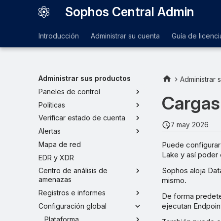
Sophos Central Admin
Introducción
Administrar su cuenta
Guía de licenci
Administrar sus productos
Administrar 
Paneles de control
Cargas
Políticas
Verificar estado de cuenta
7 may 2026
Alertas
Puede configurar 
Mapa de red
Lake y así poder 
EDR y XDR
Sophos aloja Data
Centro de análisis de
amenazas
mismo.
Registros e informes
De forma predete
ejecutan Endpoint
Configuración global
Plataforma