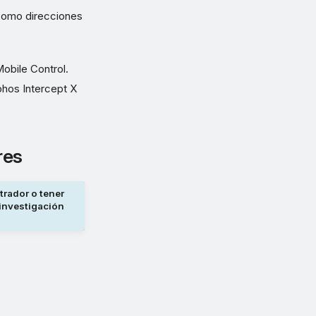
 como direcciones
obile Control.
phos Intercept X
res
trador o tener
 investigación