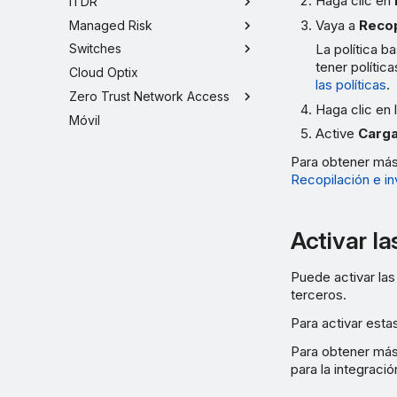
Haga clic en
ITDR
Vaya a
Recop
Managed Risk
La política b
Switches
tener polític
Cloud Optix
las políticas
.
Zero Trust Network Access
Haga clic en
Móvil
Active
Carga
Para obtener más
Recopilación e in
Activar l
Puede activar la
terceros.
Para activar esta
Para obtener más
para la integraci