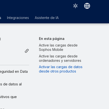
Deutsch
s
Integraciones
Asistente de IA
English
Español
En esta página
l
Français
Active las cargas desde
Sophos Mobile
Italiano
Active las cargas desde
ordenadores y servidores
日本語
Activar las cargas de datos
한국어
seguridad en Data
desde otros productos
Português (Brasil)
s de datos al
中文（繁體）
itivos que