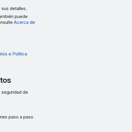
r sus detalles.
 También puede
onsulte
Acerca de
atos
o
Política
ctos
 seguridad de
ones paso a paso