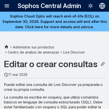
Sophos Central Admin
Sophos Cloud Optix will reach end-of-life (EOL) on
Deutsch
September 30, 2026. Support and access will end after this
English
date. Click here for more details and advice.
Español
Français
Administrar sus productos
Centro de análisis de amenazas
Live Discover
Italiano
Editar o crear consultas
日本語
한국어
17 mar 2026
Português (Br
Puede editar una consulta de Live Discover ya preparada o
中文（繁體）
crear su propia consulta.
La consulta se escribe en osquery, que utiliza comandos
básicos en lenguaje de consulta estructurado (SQL). Debe
estar familiarizado con osquery o SQL para poder editar la