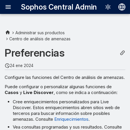
Sophos Central Admin
Deutsch
English
Administrar sus productos
Centro de análisis de amenazas
Español
Preferencias
Français
Italiano
24 ene 2024
日本語
Configure las funciones del Centro de análisis de amenazas.
한국어
Puede configurar o personalizar algunas funciones de
Casos
y
Live Discover
, como se indica a continuación:
Português (Br
Cree enriquecimientos personalizados para Live
中文（繁體）
Discover. Estos enriquecimientos abren sitios web de
terceros para buscar información sobre posibles
amenazas. Consulte
Enriquecimientos
.
Vea consultas programadas y sus resultados. Consulte