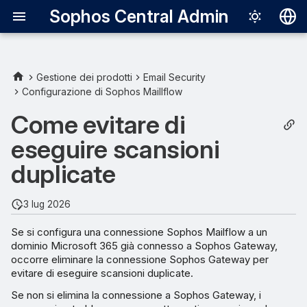
Sophos Central Admin
Deutsch
English
Gestione dei prodotti
Email Security
Configurazione di Sophos Maillflow
Cosa succede se entrambe
Español
le connessioni vengono
Come evitare di
Français
mantenute attive?
eseguire scansioni
Italiano
duplicate
日本語
한국어
3 lug 2026
Português (Br
Se si configura una connessione Sophos Mailflow a un
dominio Microsoft 365 già connesso a Sophos Gateway,
中文（繁體）
occorre eliminare la connessione Sophos Gateway per
evitare di eseguire scansioni duplicate.
Se non si elimina la connessione a Sophos Gateway, i