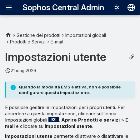
Sophos Central Admin
Deutsch
English
Gestione dei prodotti
Impostazioni globali
Prodotti e Servizi
E-mail
Formato del Riepilogo della
Español
quarantena
Impostazioni utente
Français
Casella di posta di
Italiano
21 mag 2026
emergenza
日本語
Quando la modalità EMS è attiva, non è possibile
Rilascia/Elimina
한국어
configurare questa impostazione.
Português (Br
Elenco
È possibile gestire le impostazioni per i propri utenti. Per
Autorizzazione/Blocco
中文（繁體）
accedere a questa impostazione, cliccare sull’icona
Impostazioni globali
.
Aprire Prodotti e servizi
>
E-
Consenti il rilascio delle e-
mail
e cliccare su
Impostazioni utente
.
mail dalla quarantena di
Impostazioni utente
permette di attivare o disattivare le