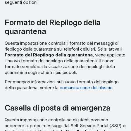
M365
seguenti opzioni:
Prevenzione dello spoofing
Formato del Riepilogo della
di un indirizzo autorizzato
quarantena
Controllo SPF per un
Questa impostazione controlla il formato dei messaggi di
indirizzo non allineato
riepilogo della quarantena sui telefoni cellulari. Se si attiva il
Formato del Riepilogo della quarantena
, viene applicato
Controllo SPF per un
il nuovo formato del riepilogo della quarantena. Il nuovo
dominio della busta
formato semplifica la visualizzazione dei riepiloghi della
quarantena sugli schermi più piccoli.
Copia dei messaggi segnalati
Per maggiori informazioni sul nuovo formato del riepilogo
della quarantena, vedere la
comunicazione del rilascio
.
Casella di posta di emergenza
Questa impostazione controlla se gli utenti possono
accedere ai propri messaggi dal Self Service Portal (SSP) di