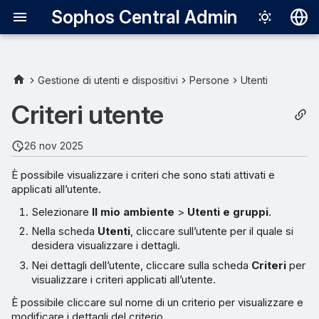
Sophos Central Admin
Deutsch
English
Gestione di utenti e dispositivi
Persone
Utenti
Español
Criteri utente
Français
26 nov 2025
Italiano
È possibile visualizzare i criteri che sono stati attivati e
日本語
applicati all’utente.
한국어
Selezionare
Il mio ambiente
>
Utenti e gruppi
.
Português (Br
Nella scheda
Utenti
, cliccare sull’utente per il quale si
desidera visualizzare i dettagli.
中文（繁體）
Nei dettagli dell’utente, cliccare sulla scheda
Criteri
per
visualizzare i criteri applicati all’utente.
È possibile cliccare sul nome di un criterio per visualizzare e
modificare i dettagli del criterio.