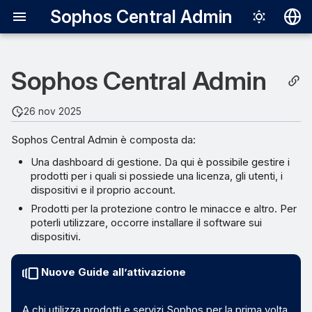
Sophos Central Admin
Deutsch
Sophos Central Admin
English
Español
26 nov 2025
Français
Sophos Central Admin è composta da:
Italiano
Una dashboard di gestione. Da qui è possibile gestire i
日本語
prodotti per i quali si possiede una licenza, gli utenti, i
dispositivi e il proprio account.
한국어
Prodotti per la protezione contro le minacce e altro. Per
poterli utilizzare, occorre installare il software sui
Português (Br
dispositivi.
中文（繁體）
Nuove Guide all’attivazione
A chi utilizza prodotti e servizi Sophos per la prima volta