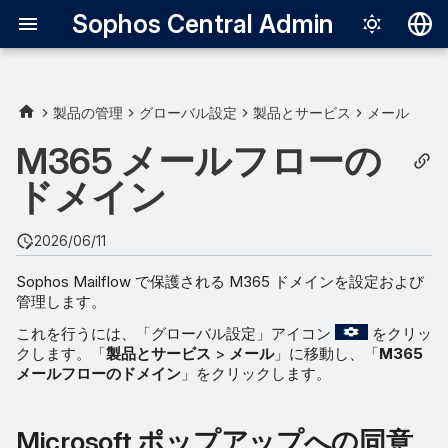
Sophos Central Admin
Deutsch
English
製品の管理
グローバル設定
製品とサービス
メール
Microsoft ポップアップへの
Español
M365 メールフローの
同意
Français
ドメイン
ドメインの追加と設定
Italiano
2026/06/11
日本語
Sophos Gateway 接続の削
Sophos Mailflow で保護される M365 ドメインを設定および
除
한국어
管理します。
Português (Br
ドメインの管理
これを行うには、「グローバル設定」アイコン
をクリッ
クします。「
製品とサービス
>
メール
」に移動し、「
M365
中文（繁體）
メールフローのドメイン
」をクリックします。
Microsoft ポップアップへの同意