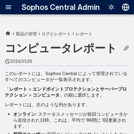
Sophos Central Admin
Deutsch
English
製品の管理
ログとレポート
レポート
Español
コンピュータレポート
Français
2024/01/26
Italiano
このレポートには、Sophos Central によって管理されている
日本語
すべてのコンピュータが一覧表示されます。
한국어
「
レポート
>
エンドポイントプロテクションとサーバープロ
テクション
>
コンピュータ
」の順に選択します。
Português (Br
レポートには、次のような列があります。
中文（繁體）
オンライン
: ステータスメッセージが前回コンピュータか
ら送信された日時。これは、平均で 1時間に 1回更新され
ます。