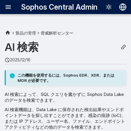
Sophos Central Admin
Deutsch
English
製品の管理
脅威解析センター
Español
AI 検索
Français
2025/12/16
Italiano
日本語
この機能を使用するには、Sophos EDR、XDR、または
MDR が必要です。
한국어
AI 検索によって、SQL クエリを書かずに Sophos Data Lake
Português (Br
のデータを検索できます。
中文（繁體）
AI 検索機能は、Data Lake に保存された検出結果やエンドポ
イントデータを探し出すことができます。感染の痕跡 (IoC)、
または IP アドレス、ユーザー名、ファイル、エンドポイント
アクティビティなどの他のデータを検索できます。