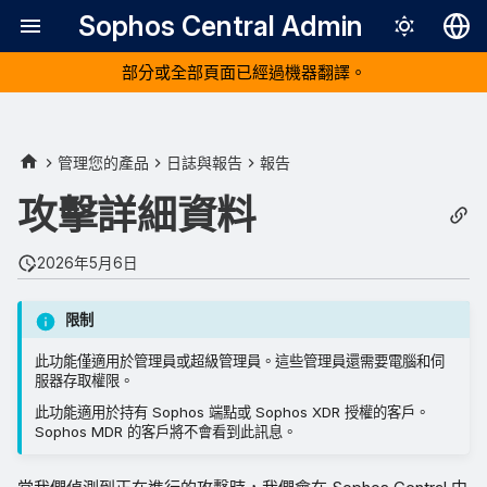
Sophos Central Admin
部分或全部頁面已經過機器翻譯。
Deutsch
English
採取動作
Español
管理您的產品
日誌與報告
報告
Français
檢視攻擊詳情
攻擊詳細資料
Italiano
關閉橫幅
2026年5月6日
日本語
接收電子郵件或手機通知
한국어
限制
Português (Br
此功能僅適用於管理員或超級管理員。這些管理員還需要電腦和伺
服器存取權限。
中文（繁體）
此功能適用於持有 Sophos 端點或 Sophos XDR 授權的客戶。
Sophos MDR 的客戶將不會看到此訊息。