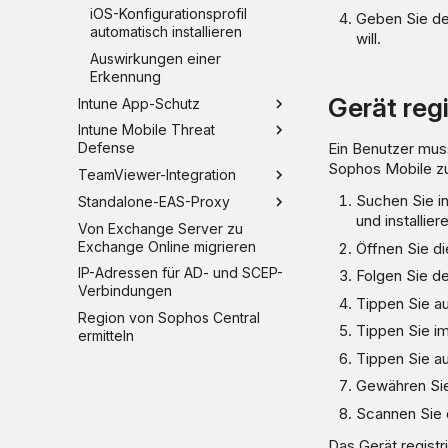
iOS-Konfigurationsprofil
Geben Sie de
automatisch installieren
will.
Auswirkungen einer
Erkennung
Gerät regi
Intune App-Schutz
Intune Mobile Threat
Ein Benutzer mus
Defense
Sophos Mobile zu 
TeamViewer-Integration
Suchen Sie i
Standalone-EAS-Proxy
und installier
Von Exchange Server zu
Exchange Online migrieren
Öffnen Sie di
IP-Adressen für AD- und SCEP-
Folgen Sie d
Verbindungen
Tippen Sie a
Region von Sophos Central
Tippen Sie i
ermitteln
Tippen Sie a
Gewähren Sie
Scannen Sie 
Das Gerät registr