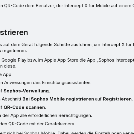
n QR-Code dem Benutzer, der Intercept X for Mobile auf einem Ge
strieren
s auf dem Gerät folgende Schritte ausführen, um Intercept X for 
registrieren:
n Google Play bzw. im Apple App Store die App „Sophos Intercept
en diese.
e App.
en Anweisungen des Einrichtungsassistenten.
uf
Sophos-Verwaltung
.
m Abschnitt
Bei Sophos Mobile registrieren
auf
Registrieren
.
uf
QR-Code scannen
.
 der App alle erforderlichen Berechtigungen.
den QR-Code mit der Gerätekamera.
iert sich bei Sophos Mobile. Dabei werden die Einstellungen verw