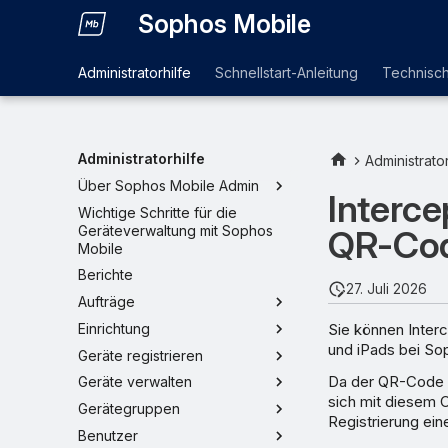
Sophos Mobile
Administratorhilfe
Schnellstart-Anleitung
Technisc
Administratorhilfe
Administrator
Über Sophos Mobile Admin
Interce
Wichtige Schritte für die
Geräteverwaltung mit Sophos
QR-Cod
Mobile
Berichte
27. Juli 2026
Aufträge
Sie können Inter
Einrichtung
und iPads bei Sop
Geräte registrieren
Da der QR-Code k
Geräte verwalten
sich mit diesem 
Gerätegruppen
Registrierung ei
Benutzer