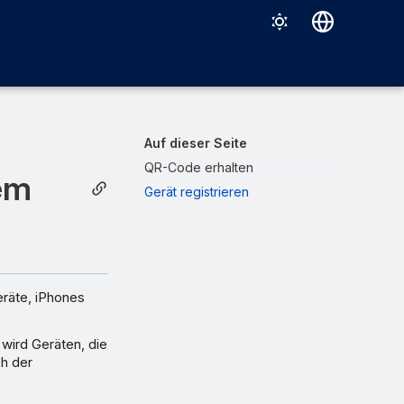
Deutsch
English
Español
Auf dieser Seite
Français
QR-Code erhalten
hem
Gerät registrieren
Italiano
日本語
中文（简体）
eräte, iPhones
wird Geräten, die
ch der