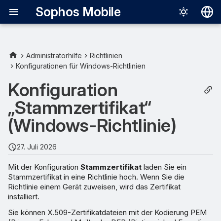
Sophos Mobile
Deutsch
English
Administratorhilfe
Richtlinien
Konfigurationen für Windows-Richtlinien
Zertifikat hochladen
Español
Konfiguration
Français
„Stammzertifikat“
Italiano
(Windows-Richtlinie)
日本語
中文（简体
27. Juli 2026
Mit der Konfiguration
Stammzertifikat
laden Sie ein
Stammzertifikat in eine Richtlinie hoch. Wenn Sie die
Richtlinie einem Gerät zuweisen, wird das Zertifikat
installiert.
Sie können X.509-Zertifikatdateien mit der Kodierung PEM