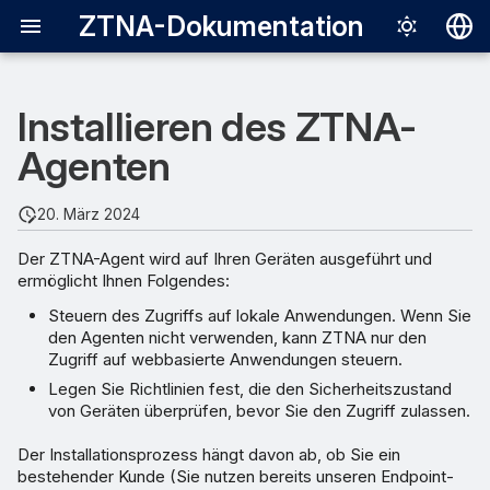
ZTNA-Dokumentation
Deutsch
Installieren des ZTNA-
English
Agenten
Español
Français
20. März 2024
Italiano
Der ZTNA-Agent wird auf Ihren Geräten ausgeführt und
日本語
ermöglicht Ihnen Folgendes:
한국어
Steuern des Zugriffs auf lokale Anwendungen. Wenn Sie
den Agenten nicht verwenden, kann ZTNA nur den
Português (Br
Zugriff auf webbasierte Anwendungen steuern.
Legen Sie Richtlinien fest, die den Sicherheitszustand
中文（繁體）
von Geräten überprüfen, bevor Sie den Zugriff zulassen.
Der Installationsprozess hängt davon ab, ob Sie ein
bestehender Kunde (Sie nutzen bereits unseren Endpoint-