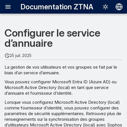
Documentation ZTNA
Deutsch
Configurer le service
English
Créer un locataire Microsoft
d’annuaire
Español
Entra ID (Azure AD)
Français
25 juil. 2025
Enregistrer l’appli ZTNA
Italiano
La gestion de vos utilisateurs et vos groupes se fait par le
日本語
biais d’un service d’annuaire.
Créer un groupe d’utilisateurs
Microsoft Entra ID (Azure
한국어
Vous pouvez configurer Microsoft Entra ID (Azure AD) ou
AD)
Microsoft Active Directory (local) en tant que service
Português (Br
d’annuaire et fournisseur d’identité.
中文（繁體）
Lorsque vous configurez Microsoft Active Directory (local)
comme fournisseur d’identité, vous pouvez configurer des
paramètres de sécurité supplémentaires. Retrouvez plus de
renseignements sur la synchronisation des groupes
d’utilisateurs Microsoft Active Directory (local) avec Sophos