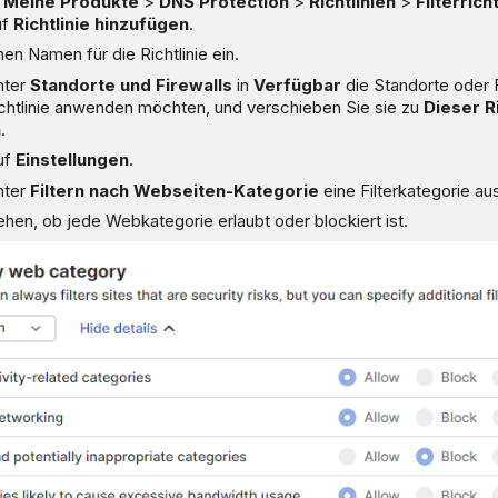
u
Meine Produkte
>
DNS Protection
>
Richtlinien
>
Filterrich
uf
Richtlinie hinzufügen
.
en Namen für die Richtlinie ein.
nter
Standorte und Firewalls
in
Verfügbar
die Standorte oder F
ichtlinie anwenden möchten, und verschieben Sie sie zu
Dieser Ri
n
.
uf
Einstellungen
.
nter
Filtern nach Webseiten-Kategorie
eine Filterkategorie au
hen, ob jede Webkategorie erlaubt oder blockiert ist.