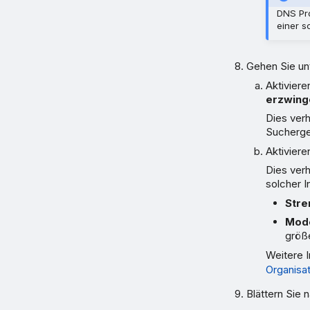
DNS Pro
einer s
Gehen Sie un
Aktiviere
erzwing
Dies verh
Sucherge
Aktiviere
Dies ver
solcher 
Stre
Mod
größ
Weitere I
Organisat
Blättern Sie 