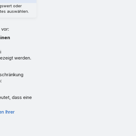
gswert oder
ites auswählen.
 vor:
hinen
i
ezeigt werden.
nschränkung
:
eutet, dass eine
n Ihrer