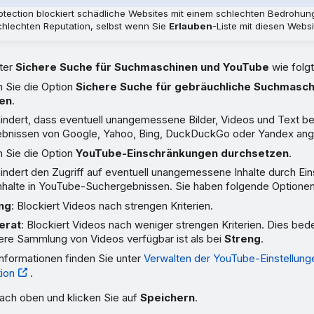
tection blockiert schädliche Websites mit einem schlechten Bedrohun
chlechten Reputation, selbst wenn Sie
Erlauben
-Liste mit diesen Webs
ter
Sichere Suche für Suchmaschinen und YouTube
wie folgt
n Sie die Option
Sichere Suche für gebräuchliche Suchmasc
en
.
indert, dass eventuell unangemessene Bilder, Videos und Text be
bnissen von Google, Yahoo, Bing, DuckDuckGo oder Yandex ang
n Sie die Option
YouTube-Einschränkungen durchsetzen
.
hindert den Zugriff auf eventuell unangemessene Inhalte durch Ei
Inhalte in YouTube-Suchergebnissen. Sie haben folgende Optionen
ng
: Blockiert Videos nach strengen Kriterien.
erat
: Blockiert Videos nach weniger strengen Kriterien. Dies bed
ere Sammlung von Videos verfügbar ist als bei
Streng
.
nformationen finden Sie unter
Verwalten der YouTube-Einstellunge
ion
.
nach oben und klicken Sie auf
Speichern
.