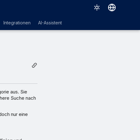
Deutsch
Integrationen
AI-Assistent
English
Español
Français
Italiano
日本語
한국어
gorie aus. Sie
ichere Suche nach
Português (Brasil)
中文（繁體）
doch nur eine