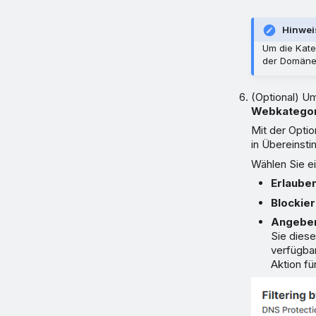
Hinwei
Um die Kate
der Domäne 
(Optional) U
Webkategor
Mit der Opti
in Übereinsti
Wählen Sie e
Erlaube
Blockie
Angebe
Sie diese
verfügba
Aktion fü