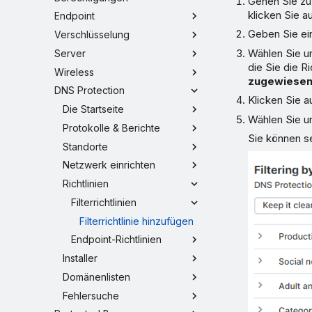
Gehen Sie z
klicken Sie a
Endpoint
Geben Sie ein
Verschlüsselung
Wählen Sie u
Server
die Sie die R
Wireless
zugewiese
DNS Protection
Klicken Sie a
Die Startseite
Wählen Sie u
Protokolle & Berichte
Sie können se
Standorte
Netzwerk einrichten
Richtlinien
Filterrichtlinien
Filterrichtlinie hinzufügen
Endpoint-Richtlinien
Installer
Domänenlisten
Fehlersuche