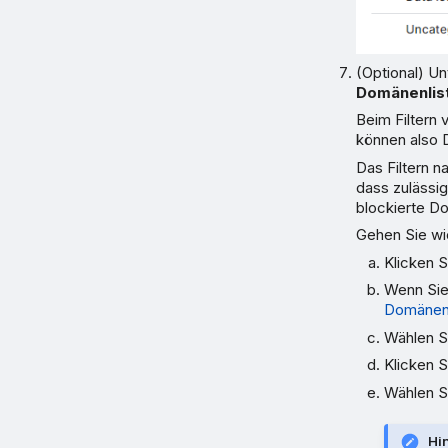
(Optional) U
Domänenlist
Beim Filtern
können also D
Das Filtern n
dass zulässi
blockierte D
Gehen Sie wie
Klicken S
Wenn Sie 
Domänenl
Wählen S
Klicken S
Wählen Si
Hi