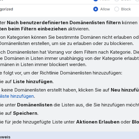
nter
Nach benutzerdefinierten Domänenlisten filtern
können 
en beim Filtern einbeziehen
aktivieren.
 von Kategorien können Sie bestimmte Domänen nicht erlauben ode
omänenlisten erstellen, um sie zu erlauben oder zu blockieren.
ach Domänenlisten hat Vorrang vor dem Filtern nach Kategorie. Di
ge Domänen in Listen immer unabhängig von der Kategorie erlaub
omänen in Listen immer blockiert werden.
 folgt vor, um der Richtlinie Domänenlisten hinzuzufügen:
ie auf
Liste hinzufügen
.
keine Domänenlisten erstellt haben, klicken Sie auf
Neu hinzuf
iste hinzufügen
.
ie unter
Domänenlisten
die Listen aus, die Sie hinzufügen möch
ie auf
Speichern
.
e für jede hinzugefügte Liste unter
Aktionen
Erlauben
oder
Bl
nweis