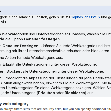
s
gorie einer Domäne zu prüfen, gehen Sie zu
SophosLabs Intelix
und ge
ein.
m Webkategorien und Unterkategorien anzupassen, wählen Sie un
ie
die Option
Genauer festlegen…
.
on
Genauer festlegen…
können Sie jede Webkategorie und ihre
mmung mit Ihrer Unternehmensrichtlinie erlauben oder blockieren.
ine Aktion für jede Webkategorie aus:
n
: Erlaubt alle Unterkategorien unter dieser Webkategorie.
ren
: Blockiert alle Unterkategorien unter dieser Webkategorie.
n
: Ermöglicht die Anpassung der Einstellungen für jede Unterkat
 Option ausgewählt haben, erweitern Sie die Webkategorie. Sie kö
ren Unterkategorien für diese Webkategorie anzeigen. Wählen Si
r jede Unterkategorie (
Erlauben
oder
Blockieren
) aus.