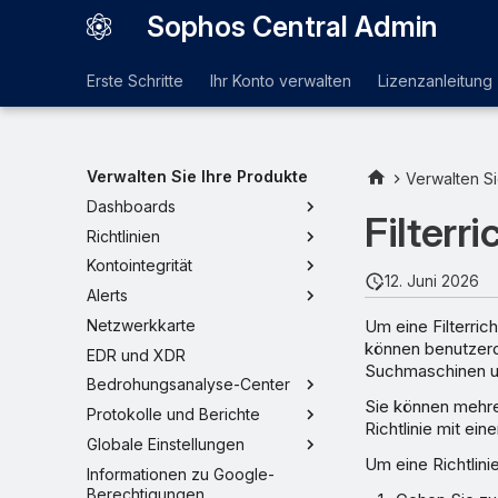
Sophos Central Admin
Erste Schritte
Ihr Konto verwalten
Lizenzanleitung
Verwalten Sie Ihre Produkte
Verwalten Si
Dashboards
Filterr
Richtlinien
Kontointegrität
12. Juni 2026
Alerts
Um eine Filterric
Netzwerkkarte
können benutzerde
EDR und XDR
Suchmaschinen un
Bedrohungsanalyse-Center
Sie können mehrer
Protokolle und Berichte
Richtlinie mit ei
Globale Einstellungen
Um eine Richtlin
Informationen zu Google-
Berechtigungen