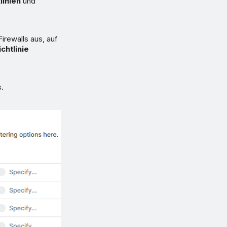
tlinien
und
irewalls aus, auf
chtlinie
s.