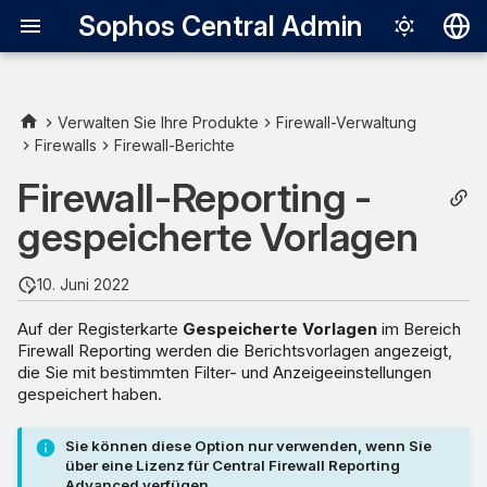
Sophos Central Admin
Deutsch
English
Verwalten Sie Ihre Produkte
Firewall-Verwaltung
Firewalls
Firewall-Berichte
Español
Firewall-Reporting -
Français
gespeicherte Vorlagen
Italiano
日本語
10. Juni 2022
한국어
Auf der Registerkarte
Gespeicherte Vorlagen
im Bereich
Firewall Reporting werden die Berichtsvorlagen angezeigt,
Português (Br
die Sie mit bestimmten Filter- und Anzeigeeinstellungen
中文（繁體）
gespeichert haben.
Sie können diese Option nur verwenden, wenn Sie
über eine Lizenz für Central Firewall Reporting
Advanced verfügen.