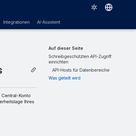
Deutsch
Integrationen
AI-Assistent
English
Español
Auf dieser Seite
Français
Schreibgeschützten API-Zugriff
einrichten
Italiano
s
API-Hosts für Datenbereiche
日本語
Was geteilt wird
한국어
s Central-Konto
Português (Brasil)
erheitslage Ihres
中文（繁體）