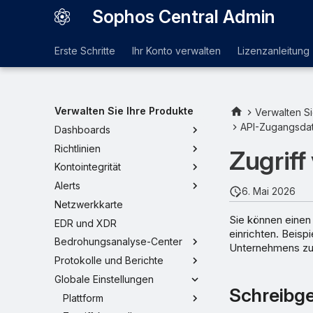
Sophos Central Admin
Erste Schritte
Ihr Konto verwalten
Lizenzanleitung
Verwalten Sie Ihre Produkte
Verwalten Si
API-Zugangsda
Dashboards
Richtlinien
Zugriff
Kontointegrität
Alerts
6. Mai 2026
Netzwerkkarte
Sie können einen 
EDR und XDR
einrichten. Beisp
Bedrohungsanalyse-Center
Unternehmens zu
Protokolle und Berichte
Globale Einstellungen
Schreibge
Plattform