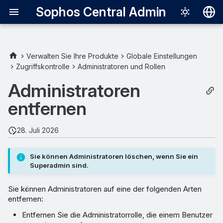
Sophos Central Admin
Deutsch
English
Verwalten Sie Ihre Produkte
Globale Einstellungen
Zugriffskontrolle
Administratoren und Rollen
Administratorrolle eines
Español
Benutzers entfernen
Administratoren
Français
entfernen
Einen Administrator löschen
Italiano
日本語
28. Juli 2026
한국어
Sie können Administratoren löschen, wenn Sie ein
Português (Br
Superadmin sind.
中文（繁體）
Sie können Administratoren auf eine der folgenden Arten
entfernen:
Entfernen Sie die Administratorrolle, die einem Benutzer