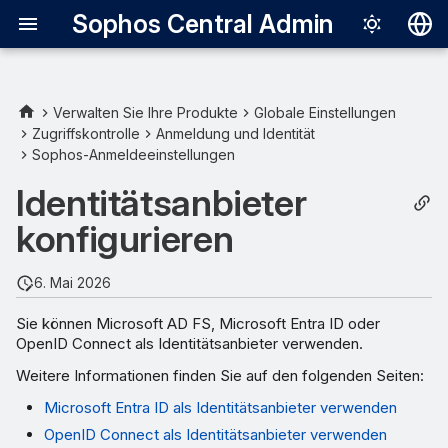
Sophos Central Admin
Deutsch
English
Verwalten Sie Ihre Produkte
Globale Einstellungen
Zugriffskontrolle
Anmeldung und Identität
Español
Sophos-Anmeldeeinstellungen
Français
Identitätsanbieter
Italiano
konfigurieren
日本語
6. Mai 2026
한국어
Sie können Microsoft AD FS, Microsoft Entra ID oder
Português (Br
OpenID Connect als Identitätsanbieter verwenden.
中文（繁體）
Weitere Informationen finden Sie auf den folgenden Seiten:
Microsoft Entra ID als Identitätsanbieter verwenden
OpenID Connect als Identitätsanbieter verwenden