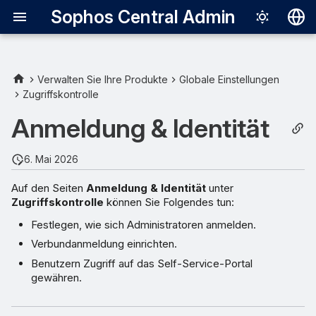
Sophos Central Admin
Deutsch
English
Verwalten Sie Ihre Produkte
Globale Einstellungen
Zugriffskontrolle
Español
Anmeldung & Identität
Français
Italiano
6. Mai 2026
日本語
Auf den Seiten
Anmeldung & Identität
unter
Zugriffskontrolle
können Sie Folgendes tun:
한국어
Festlegen, wie sich Administratoren anmelden.
Português (Br
Verbundanmeldung einrichten.
中文（繁體）
Benutzern Zugriff auf das Self-Service-Portal
gewähren.