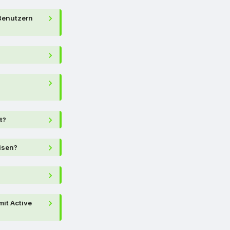
 Benutzern
t?
isen?
it Active