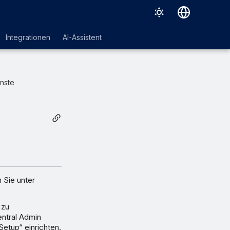
Deutsch
Integrationen
AI-Assistent
English
Español
nste
Français
Italiano
日本語
한국어
Português (Brasil)
 Sie unter
中文（繁體）
 zu
entral Admin
Setup“ einrichten.