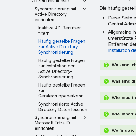
Verzeichnisdienste
Die häufig gestell
Synchronisierung mit
Active Directory
Diese Seite e
einrichten
Central Admi
Inaktive AD-Benutzer
Allgemeine In
filtern
unterstützte 
Häufig gestellte Fragen
Entfernen der
zur Active Directory-
Installation 
Synchronisierung
Häufig gestellte Fragen
Wo kann ich
zur Installation der
Active Directory-
Synchronisierung
Was sind di
Häufig gestellte Fragen
zur
Gerätegruppenerkennung
Wie importi
Synchronisierte Active
Directory-Daten löschen
Wie importi
Synchronisierung mit
Microsoft Entra ID
einrichten
Wo finde ic