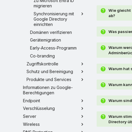
Zu Microsoft Entra ID
migrieren
Wie gleicht
Synchronisierung mit
ab?
Google Directory
einrichten
Was passier
Domänen verifizieren
Gerätemigration
Warum werde
Early-Access-Programm
Adminberüc
Co-branding
Zugriffskontrolle
Warum hat s
Schutz und Bereinigung
Produkte und Services
Warum kann 
Informationen zu Google-
Berechtigungen
Endpoint
Warum sind 
Verschlüsselung
Server
Warum stimm
Directory ü
Wireless