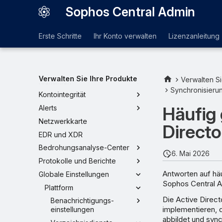
Sophos Central Admin
Erste Schritte
Ihr Konto verwalten
Lizenzanleitung
Dashboards
Verwalten Sie Ihre Produkte
Verwalten Si
Richtlinien
Synchronisierun
Kontointegrität
Häufig 
Alerts
Netzwerkkarte
Direct
EDR und XDR
Bedrohungsanalyse-Center
6. Mai 2026
Protokolle und Berichte
Antworten auf häu
Globale Einstellungen
Sophos Central A
Plattform
Die Active Direct
Benachrichtigungs-
implementieren, 
einstellungen
abbildet und sync