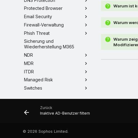
DNS Protection
Warum ist k
Protected Browser
Email Security
Warum werde
Firewall-Verwaltung
Phish Threat
Warum zeige
Sicherung und
Modifiziere
Wiederherstellung M365
NDR
MDR
ITDR
Managed Risk
Switches
Cloud Optix
Zero Trust Network Access
Zurück
Mobile
Inaktive AD-Benutzer filtern
©
2026 Sophos Limited.