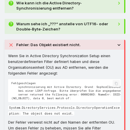
Wie kann ich die Active Directory-
Synchronisierung entfernen?
Warum sehe ich „???“ anstelle von UTF16- oder
Double-Byte-Zeichen?
Fehler: Das Objekt existiert nicht.
Wenn Sie in Active Directory Synchronization Setup einen
benutzerdefinierten Filter definiert haben und diese
Organisationseinheit (OU) aus AD entfernen, werden die
folgenden Fehler angezeigt:
Fehlgeschlagen

    synchronisierung mit Active Directory. Grund: SophosCloudADSyncLi
    bei einer LDAP-Anfrage. Bitte überprüfen Sie die angegebenen Verb
    server returned the following error: 0000208D: NameErr: DSID-03100
System.DirectoryServices.Protocols.DirectoryOperationExce
ption: The object does not exist.
Der Fehler verweist nicht auf den Namen der entfernten OU.
Um diesen Fehler zu beheben, müssen Sie alle Filter