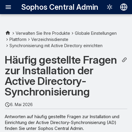
Sophos Central Admin
Deutsch
English
Verwalten Sie Ihre Produkte
Globale Einstellungen
Plattform
Verzeichnisdienste
Español
Synchronisierung mit Active Directory einrichten
Français
Häufig gestellte Fragen
Italiano
zur Installation der
日本語
Active Directory-
한국어
Synchronisierung
Português (Br
6. Mai 2026
中文（繁體）
Antworten auf häufig gestellte Fragen zur Installation und
Einrichtung der Active Directory-Synchronisierung (AD)
finden Sie unter Sophos Central Admin.