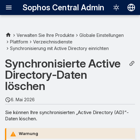
Sophos Central Admin
Deutsch
English
Verwalten Sie Ihre Produkte
Globale Einstellungen
Plattform
Verzeichnisdienste
Español
Synchronisierung mit Active Directory einrichten
Français
Synchronisierte Active
Italiano
Directory-Daten
日本語
löschen
한국어
6. Mai 2026
Português (Br
Sie können Ihre synchronisierten „Active Directory (AD)“-
中文（繁體）
Daten löschen.
Warnung