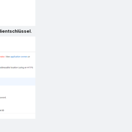
ientschlüssel
.