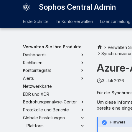
Sophos Central Admin
Erste Schritte
Ihr Konto verwalten
Lizenzanleitung
Verwalten Sie Ihre Produkte
Verwalten Si
Synchronisierun
Dashboards
Richtlinien
Azure-
Kontointegrität
Alerts
3. Juli 2026
Netzwerkkarte
Für die Synchroni
EDR und XDR
Um diese Informa
Bedrohungsanalyse-Center
bereits eine eing
Protokolle und Berichte
Globale Einstellungen
Hinweis
Plattform