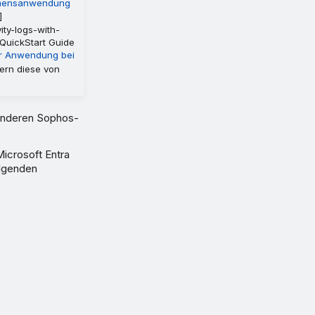
hmensanwendung
]
ity-logs-with-
 QuickStart Guide
ner Anwendung bei
fern diese von
 anderen Sophos-
icrosoft Entra
olgenden