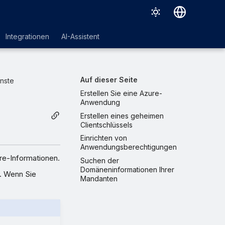
Deutsch
Integrationen
AI-Assistent
English
Español
Auf dieser Seite
nste
Français
Erstellen Sie eine Azure-
Anwendung
Italiano
Erstellen eines geheimen
Clientschlüssels
日本語
Einrichten von
한국어
Anwendungsberechtigungen
ure-Informationen.
Suchen der
Português (Brasil)
Domäneninformationen Ihrer
. Wenn Sie
Mandanten
中文（繁體）