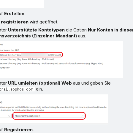
uf
Erstellen
.
registrieren
wird geöffnet.
nter
Unterstützte Kontotypen
die Option
Nur Konten in dies
nsverzeichnis (Einzelner Mandant)
aus.
nter
URL umleiten (optional)
Web
aus und geben Sie
ein.
tral.sophos.com
uf
Registrieren
.