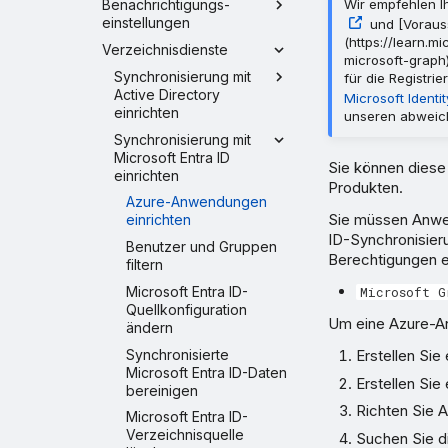
Benachrichtigungs-
Wir empfehlen Ih
einstellungen
und [Vorauss
(https://learn.m
Verzeichnisdienste
microsoft-graph
Synchronisierung mit
für die Registr
Active Directory
Microsoft Identit
einrichten
unseren abweic
Synchronisierung mit
Microsoft Entra ID
Sie können diese
einrichten
Produkten.
Azure-Anwendungen
Sie müssen Anwen
einrichten
ID-Synchronisier
Benutzer und Gruppen
Berechtigungen e
filtern
Microsoft Entra ID-
Microsoft G
Quellkonfiguration
Um eine Azure-An
ändern
Synchronisierte
Erstellen Si
Microsoft Entra ID-Daten
Erstellen Sie
bereinigen
Richten Sie 
Microsoft Entra ID-
Verzeichnisquelle
Suchen Sie d