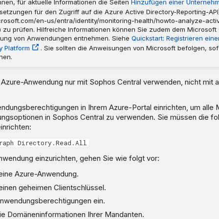
nen, für aktuelle Informationen die Seiten
Hinzufügen einer Unterne
etzungen für den Zugriff auf die Azure Active Directory-Reporting-API
icrosoft.com/en-us/entra/identity/monitoring-health/howto-analyze-activ
) zu prüfen. Hilfreiche Informationen können Sie zudem dem Microsoft
ierung von Anwendungen entnehmen. Siehe
Quickstart: Registrieren ei
y Platform
. Sie sollten die Anweisungen von Microsoft befolgen, so
hen.
 Azure-Anwendung nur mit Sophos Central verwenden, nicht mit
dungsberechtigungen in Ihrem Azure-Portal einrichten, um alle M
ungsoptionen in Sophos Central zu verwenden. Sie müssen die f
inrichten:
raph Directory.Read.All
wendung einzurichten, gehen Sie wie folgt vor:
e eine Azure-Anwendung.
 einen geheimen Clientschlüssel.
Anwendungsberechtigungen ein.
ie Domäneninformationen Ihrer Mandanten.