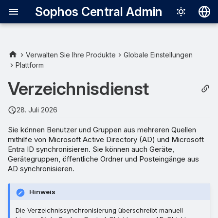
Sophos Central Admin
Deutsch
English
Verwalten Sie Ihre Produkte
Globale Einstellungen
Plattform
Español
Verzeichnisdienst
Français
Italiano
28. Juli 2026
日本語
Sie können Benutzer und Gruppen aus mehreren Quellen
mithilfe von Microsoft Active Directory (AD) und Microsoft
한국어
Entra ID synchronisieren. Sie können auch Geräte,
Português (Br
Gerätegruppen, öffentliche Ordner und Posteingänge aus
AD synchronisieren.
中文（繁體）
Hinweis
Die Verzeichnissynchronisierung überschreibt manuell