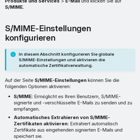
Produkte und Services
>
E-Mail
und klicken Sie auf
Mengen importieren
S/MIME
.
Zertifikat hochladen
S/MIME-Einstellungen
S/MIME-CAs
konfigurieren
Externe S/MIME-Zertifikate
In diesem Abschnitt konfigurieren Sie globale
S/MIME-Einstellungen und aktivieren die
S/MIME-Schutz
automatische Zertifikatverwaltung.
zurücksetzen
Auf der Seite
S/MIME-Einstellungen
können Sie die
folgenden Optionen aktivieren:
S/MIME
: Ermöglicht es Ihren Benutzern, S/MIME-
signierte und -verschlüsselte E-Mails zu senden und zu
empfangen.
Automatisches Extrahieren von S/MIME-
Zertifikaten aktivieren
: Extrahiert automatisch
Zertifikate aus eingehenden signierten E-Mails und
speichert sie.