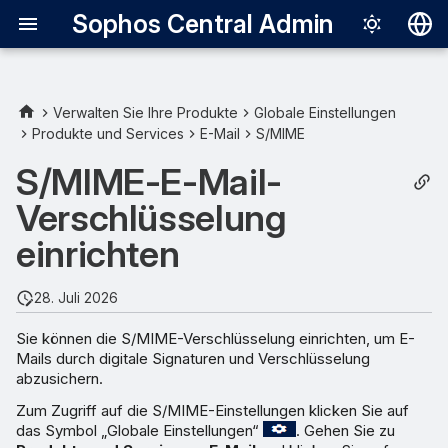
Sophos Central Admin
Deutsch
English
Verwalten Sie Ihre Produkte
Globale Einstellungen
Produkte und Services
E-Mail
S/MIME
S/MIME-Einstellungen
Español
konfigurieren
S/MIME-E-Mail-
Français
Verschlüsselung
Zertifikatsextraktionsverhalten
Italiano
einrichten
日本語
Lokale CA
한국어
28. Juli 2026
Benutzerzertifikate
Português (Br
Sie können die S/MIME-Verschlüsselung einrichten, um E-
Benutzer manuell
Mails durch digitale Signaturen und Verschlüsselung
中文（繁體）
abzusichern.
hinzufügen
Zum Zugriff auf die S/MIME-Einstellungen klicken Sie auf
Benutzer in großen
das Symbol „Globale Einstellungen“
. Gehen Sie zu