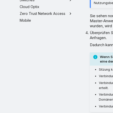
Nutzungsbe
Cloud Optix
Zero Trust Network Access
Sie sehen no
Mobile
Master-Anwen
wurden, wird
Überprüfen S
Anfragen.
Dadurch kann
Wenn Si
eine de
Sitzung k
Verbindun
Verbindu
erteilt.
Verbindu
Domänen 
Verbindu