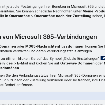
nt jetzt die Posteingänge Ihrer Benutzer in Microsoft 365 und ste
uarantäne. Sie können schädliche Nachrichten unter
Meine Produ
ils in Quarantäne
>
Quarantäne nach der Zustellung
sehen, 
n von Microsoft 365-Verbindungen
Domänen
oder
M365-Nachrichtenflussdomänen
können Sie I
mänen verwalten und deren Verbindungsstatus anzeigen.
zu öffnen, klicken Sie auf das Symbol „Globale Einstellungen“
ervices
>
E-Mail
und klicken Sie auf
Gateway-Domänen
oder
ussdomänen
.
nen Sie den Verbindungsstatus Ihrer Microsoft 365-Domänen ein
Schutz nach der Zustellung verbinden oder sie trennen, ihre Ein
ei Bedarf entfernen.
kann eine bestehende Microsoft 365-Autorisierung wiederverwenden