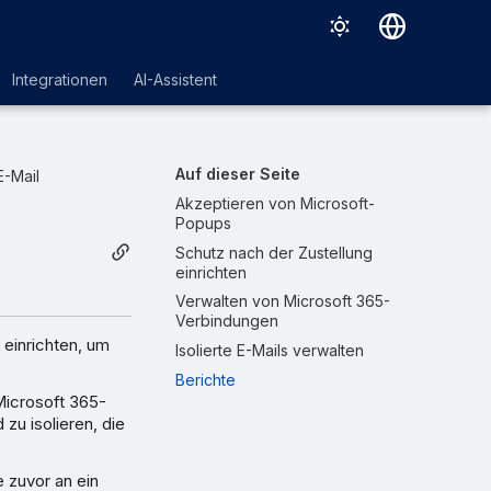
Deutsch
Integrationen
AI-Assistent
English
Español
Auf dieser Seite
E-Mail
Français
Akzeptieren von Microsoft-
Popups
Italiano
Schutz nach der Zustellung
einrichten
日本語
Verwalten von Microsoft 365-
한국어
Verbindungen
 einrichten, um
Isolierte E-Mails verwalten
Português (Brasil)
Berichte
中文（繁體）
Microsoft 365-
zu isolieren, die
e zuvor an ein