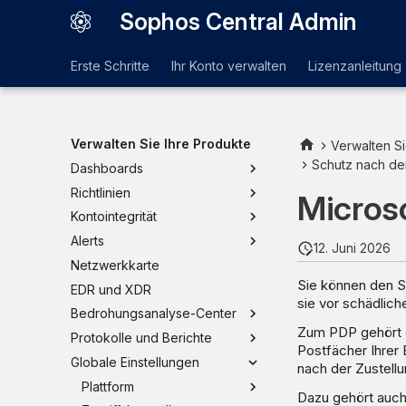
Sophos Central Admin
Erste Schritte
Ihr Konto verwalten
Lizenzanleitung
Verwalten Sie Ihre Produkte
Verwalten Si
Schutz nach der
Dashboards
Richtlinien
Micros
Kontointegrität
Alerts
12. Juni 2026
Netzwerkkarte
Sie können den S
EDR und XDR
sie vor schädlich
Bedrohungsanalyse-Center
Zum PDP gehört d
Protokolle und Berichte
Postfächer Ihrer 
Globale Einstellungen
nach der Zustell
Plattform
Dazu gehört auch 