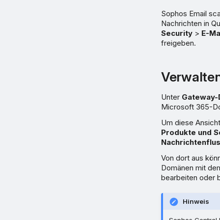
Sophos Email scan
Nachrichten in Q
Security
>
E-Ma
freigeben.
Verwalte
Unter
Gateway-
Microsoft 365-Do
Um diese Ansicht 
Produkte und S
Nachrichtenfl
Von dort aus kön
Domänen mit dem 
bearbeiten oder b
Hinweis
Sophos Central 