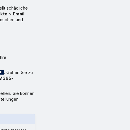
llt schädliche
kte
>
Email
löschen und
hre
. Gehen Sie zu
M365-
sehen. Sie können
stellungen
, wenn mehrere