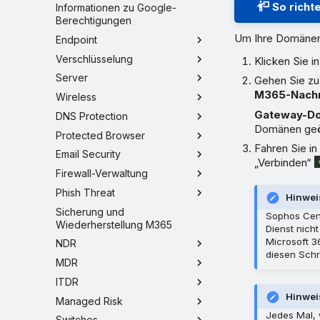
So richte
Informationen zu Google-
Berechtigungen
Um Ihre Domänen 
Endpoint
Verschlüsselung
Klicken Sie i
Server
Gehen Sie z
M365-Nachr
Wireless
Gateway-D
DNS Protection
Domänen geö
Protected Browser
Fahren Sie i
Email Security
„Verbinden“
Firewall-Verwaltung
Phish Threat
Hinwei
Sicherung und
Sophos Cent
Wiederherstellung M365
Dienst nich
Microsoft 
NDR
diesen Schr
MDR
ITDR
Hinwei
Managed Risk
Jedes Mal, 
Switches