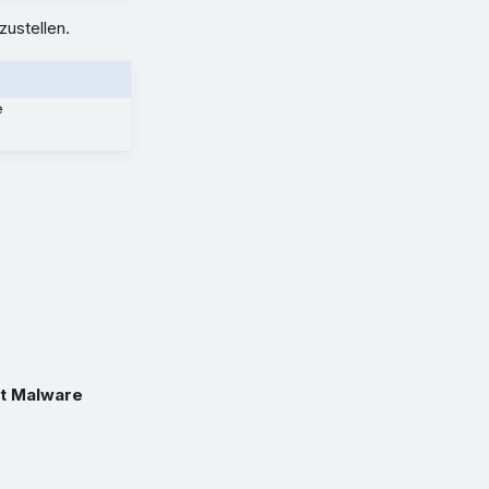
ustellen.
e
it Malware