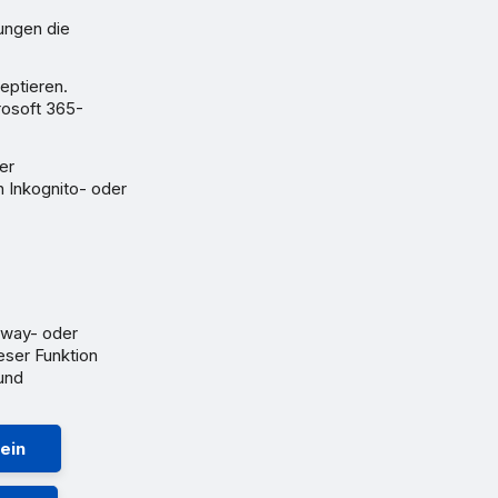
ungen die
eptieren.
rosoft 365-
er
 Inkognito- oder
eway- oder
eser Funktion
und
ein