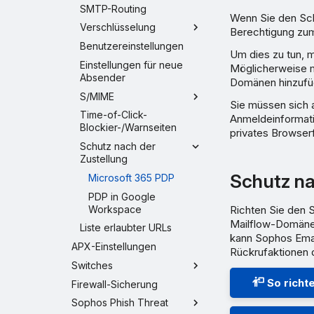
SMTP-Routing
Wenn Sie den Sch
Verschlüsselung
Berechtigung zum
Benutzereinstellungen
Um dies zu tun, 
Einstellungen für neue
Möglicherweise m
Absender
Domänen hinzufü
S/MIME
Sie müssen sich 
Time-of-Click-
Anmeldeinformati
Blockier-/Warnseiten
privates Browser
Schutz nach der
Zustellung
Schutz na
Microsoft 365 PDP
PDP in Google
Workspace
Richten Sie den 
Mailflow-Domäne v
Liste erlaubter URLs
kann Sophos Emai
APX-Einstellungen
Rückrufaktionen 
Switches
So richt
Firewall-Sicherung
Sophos Phish Threat