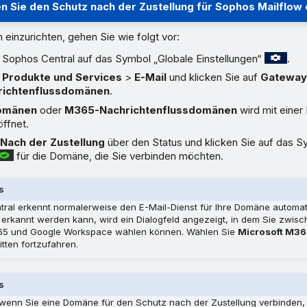
n Sie den Schutz nach der Zustellung für Sophos Mailflow 
einzurichten, gehen Sie wie folgt vor:
n Sophos Central auf das Symbol „Globale Einstellungen“
.
u
Produkte und Services
>
E-Mail
und klicken Sie auf
Gatewa
ichtenflussdomänen
.
omänen
oder
M365-Nachrichtenflussdomänen
wird mit einer 
ffnet.
n
Nach der Zustellung
über den Status und klicken Sie auf das 
für die Domäne, die Sie verbinden möchten.
s
ral erkennt normalerweise den E-Mail-Dienst für Ihre Domäne automa
t erkannt werden kann, wird ein Dialogfeld angezeigt, in dem Sie zwis
365 und Google Workspace wählen können. Wählen Sie
Microsoft M3
itten fortzufahren.
s
wenn Sie eine Domäne für den Schutz nach der Zustellung verbinden,