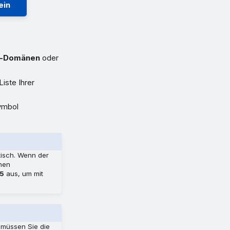
ein
y-Domänen
oder
Liste Ihrer
Symbol
tisch. Wenn der
chen
65
aus, um mit
 müssen Sie die