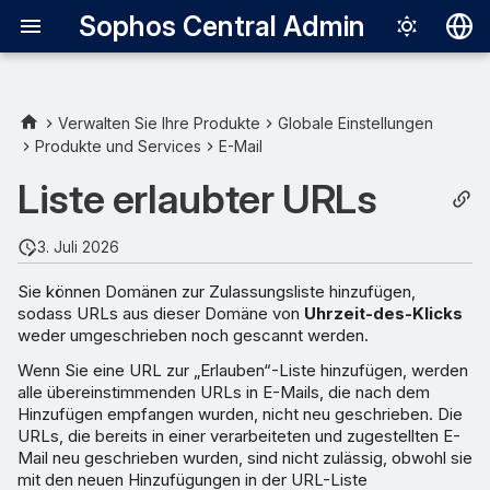
Sophos Central Admin
Deutsch
English
Verwalten Sie Ihre Produkte
Globale Einstellungen
Produkte und Services
E-Mail
URLs hinzufügen
Español
Liste erlaubter URLs
Français
URLs löschen
Italiano
3. Juli 2026
日本語
Sie können Domänen zur Zulassungsliste hinzufügen,
sodass URLs aus dieser Domäne von
Uhrzeit-des-Klicks
한국어
weder umgeschrieben noch gescannt werden.
Português (Br
Wenn Sie eine URL zur „Erlauben“-Liste hinzufügen, werden
alle übereinstimmenden URLs in E-Mails, die nach dem
中文（繁體）
Hinzufügen empfangen wurden, nicht neu geschrieben. Die
URLs, die bereits in einer verarbeiteten und zugestellten E-
Mail neu geschrieben wurden, sind nicht zulässig, obwohl sie
mit den neuen Hinzufügungen in der URL-Liste