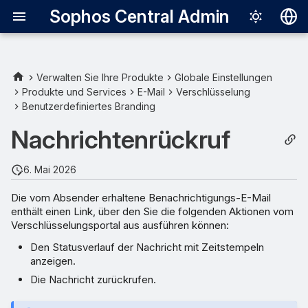
Sophos Central Admin
Deutsch
English
Verwalten Sie Ihre Produkte
Globale Einstellungen
Produkte und Services
E-Mail
Verschlüsselung
Español
Benutzerdefiniertes Branding
Français
Nachrichtenrückruf
Italiano
6. Mai 2026
日本語
Die vom Absender erhaltene Benachrichtigungs-E-Mail
한국어
enthält einen Link, über den Sie die folgenden Aktionen vom
Português (Br
Verschlüsselungsportal aus ausführen können:
Den Statusverlauf der Nachricht mit Zeitstempeln
中文（繁體）
anzeigen.
Die Nachricht zurückrufen.