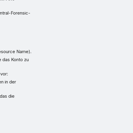
entral-Forensic-
source Name).
ie das Konto zu
 vor:
n in der
das die