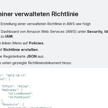
einer verwalteten Richtlinie
Erstellung einer verwalteten Richtlinie in AWS wie folgt:
m Dashboard von Amazon Web Services (AWS) unter
Security, I
zu
IAM
.
m linken Menü auf
Policies
.
uf
Richtlinie erstellen
.
ie Registerkarte
JSON
aus.
s unten gezeigte Richtliniendokument hinzu:
n"
:
"2012-10-17"
,
ent"
:
[
"Effect"
:
"Allow"
,
"Maßnahme"
:
[
"s3:ListBucket"
,
"s3:PutObject"
],
"Ressource"
:
[
"arn:aws:s3:::<bucketName>"
,