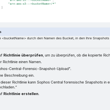
"arn:aws:s3:::<bucketName>/*"
]
s
ie <bucketName> durch den Namen des Bucket, in den Ihre Snapshot
uf
Richtlinie überprüfen
, um zu überprüfen, ob die kopierte Richtl
r Richtlinie einen Namen.
ophos-Central-Forensic-Snapshot-Upload".
ne Beschreibung ein.
t dieser Richtlinie kann Sophos Central forensische Snapshots in
ochladen.“
uf
Richtlinie erstellen
.