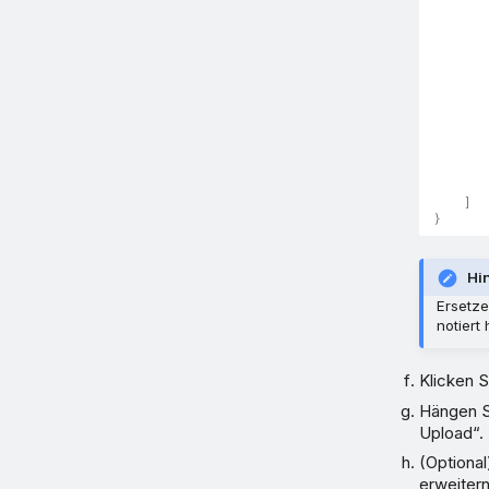
]
}
Hi
Ersetze
notiert
Klicken S
Hängen Si
Upload“.
(Optional
erweiter