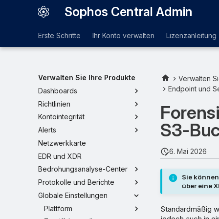
Sophos Central Admin
Erste Schritte
Ihr Konto verwalten
Lizenzanleitung
Verwalten Sie Ihre Produkte
Verwalten Si
Endpoint und S
Dashboards
Richtlinien
Forens
Kontointegrität
S3-Buc
Alerts
Netzwerkkarte
6. Mai 2026
EDR und XDR
Bedrohungsanalyse-Center
Sie können
Protokolle und Berichte
über eine 
Globale Einstellungen
Plattform
Standardmäßig w
jedoch auch in e