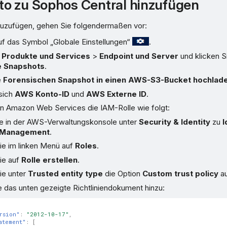
o zu Sophos Central hinzufügen
zuzufügen, gehen Sie folgendermaßen vor:
uf das Symbol „Globale Einstellungen“
.
u
Produkte und Services
>
Endpoint und Server
und klicken S
e Snapshots
.
e
Forensischen Snapshot in einen AWS-S3-Bucket hochlad
 sich
AWS Konto-ID
und
AWS Externe ID
.
 in Amazon Web Services die IAM-Rolle wie folgt:
e in der AWS-Verwaltungskonsole unter
Security & Identity
zu
I
 Management
.
ie im linken Menü auf
Roles
.
ie auf
Rolle erstellen
.
ie unter
Trusted entity type
die Option
Custom trust policy
a
 das unten gezeigte Richtliniendokument hinzu:
rsion"
:
"2012-10-17"
,
atement"
:
[