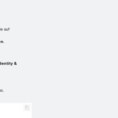
ie auf
en
.
dentity &
us.