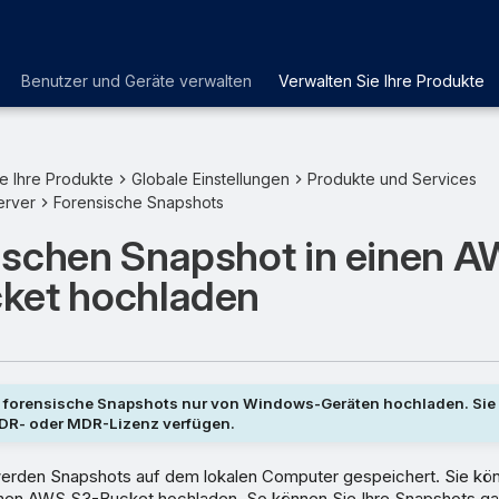
Benutzer und Geräte verwalten
Verwalten Sie Ihre Produkte
e Ihre Produkte
Globale Einstellungen
Produkte und Services
erver
Forensische Snapshots
ischen Snapshot in einen 
ket hochladen
 forensische Snapshots nur von Windows-Geräten hochladen. Si
XDR- oder MDR-Lizenz verfügen.
erden Snapshots auf dem lokalen Computer gespeichert. Sie kö
inen AWS S3-Bucket hochladen. So können Sie Ihre Snapshots ga