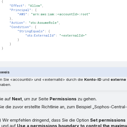
{
"Effect"
:
"Allow"
,
"Principal"
:
{
"AWS"
:
"arn:aws:iam::<accountId>:root"
},
"Action"
:
"sts:AssumeRole"
,
"Condition"
:
{
"StringEquals"
:
{
"sts:ExternalId"
:
"<externalId>"
}
}
}
nweis
n Sie <accountId> und <externalId> durch die
Konto-ID
und
externe 
 haben.
ie auf
Next
, um zur Seite
Permissions
zu gehen.
e die zuvor erstellte Richtlinie an, zum Beispiel „Sophos-Centra
) Wir empfehlen dringend, dass Sie die Option
Set permissions
n und auf
Use a permissions boundary to control the maxim