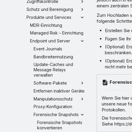
Zugriffskontrolle
einem zentralen 
Schutz und Bereinigung
Zum Hochladen v
Produkte und Services
folgende Schritte
MDR-Einrichtung
Erstellen Sie
Managed Risk – Einrichtung
Fügen Sie Ih
Endpoint und Server
(Optional) Er
Event Journals
beschränken
Bandbreitennutzung
(Optional) Er
Update-Caches und
nicht mehr b
Message Relays
verwalten
Forensisc
Software-Pakete
Entfernen inaktiver Geräte
Wenn Sie hier 
Manipulationsschutz
unsere neue fo
Proxy-Konfiguration
Protokollen.
Forensische Snapshots
Die forensisch
Forensische Snapshots
Siehe https://
konvertieren