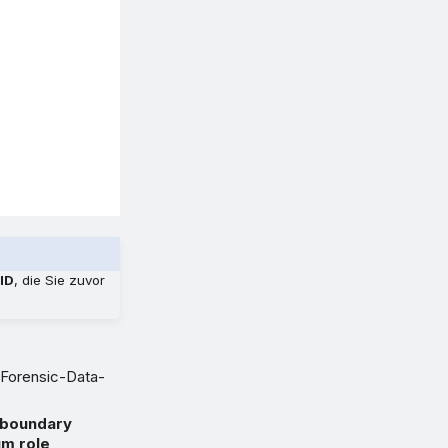
ID
, die Sie zuvor
l-Forensic-Data-
 boundary
um role