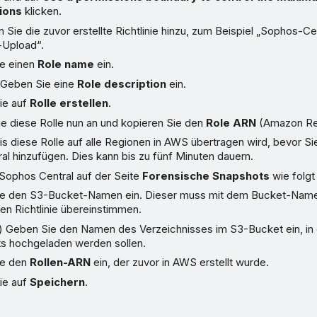
ions
klicken.
 Sie die zuvor erstellte Richtlinie hinzu, zum Beispiel „Sophos-C
-Upload“.
e einen
Role name
ein.
. Geben Sie eine
Role description
ein.
ie auf
Rolle erstellen
.
ie diese Rolle nun an und kopieren Sie den
Role ARN
(Amazon Re
is diese Rolle auf alle Regionen in AWS übertragen wird, bevor S
l hinzufügen. Dies kann bis zu fünf Minuten dauern.
 Sophos Central auf der Seite
Forensische Snapshots
wie folgt
e den S3-Bucket-Namen ein. Dieser muss mit dem Bucket-Name
en Richtlinie übereinstimmen.
l) Geben Sie den Namen des Verzeichnisses im S3-Bucket ein, in 
s hochgeladen werden sollen.
ie den
Rollen-ARN
ein, der zuvor in AWS erstellt wurde.
ie auf
Speichern
.