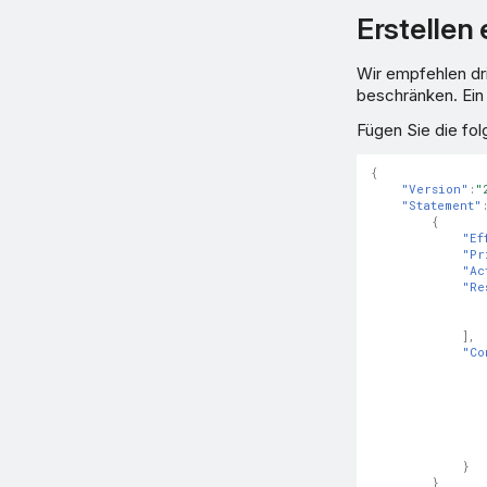
Erstellen 
Wir empfehlen dri
beschränken. Ein B
Fügen Sie die fol
{
"Version"
:
"
"Statement"
{
"Ef
"Pr
"Ac
"Re
],
"Co
}
}