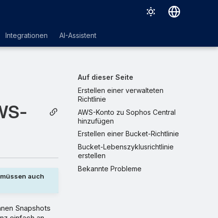
Deutsch
Integrationen
AI-Assistent
English
Español
Auf dieser Seite
Français
Erstellen einer verwalteten
Richtlinie
Italiano
AWS-
AWS-Konto zu Sophos Central
hinzufügen
日本語
Erstellen einer Bucket-Richtlinie
한국어
Bucket-Lebenszyklusrichtlinie
erstellen
Português (Brasil)
Bekannte Probleme
中文（繁體）
e müssen auch
nnen Snapshots
nz einfach an