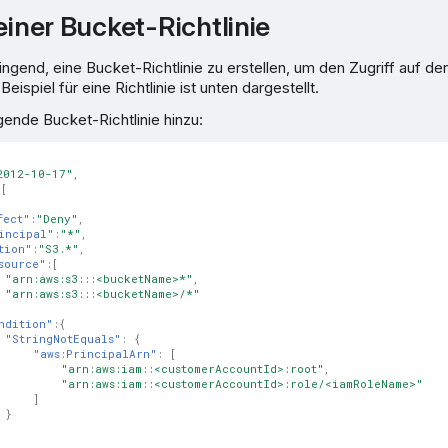
einer Bucket-Richtlinie
ngend, eine Bucket-Richtlinie zu erstellen, um den Zugriff auf d
eispiel für eine Richtlinie ist unten dargestellt.
gende Bucket-Richtlinie hinzu:
2012-10-17"
,
:[
fect"
:
"Deny"
,
incipal"
:
"*"
,
tion"
:
"S3.*"
,
source"
:[
"arn:aws:s3:::<bucketName>*"
,
"arn:aws:s3:::<bucketName>/*"
ndition"
:{
"StringNotEquals"
:
{
"aws:PrincipalArn"
:
[
"arn:aws:iam::<customerAccountId>:root"
,
"arn:aws:iam::<customerAccountId>:role/<iamRoleName>"
]
}