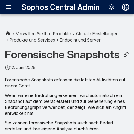
Sophos Central Admin
Deutsch
English
Verwalten Sie Ihre Produkte
Globale Einstellungen
Produkte und Services
Endpoint und Server
Español
Forensische Snapshots
Français
Italiano
12. Juni 2026
日本語
Forensische Snapshots erfassen die letzten Aktivitäten auf
einem Gerät.
한국어
Wenn wir eine Bedrohung erkennen, wird automatisch ein
Português (Br
Snapshot auf dem Gerät erstellt und zur Generierung eines
Bedrohungsgraph verwendet, der zeigt, wie sich ein Angriff
中文（繁體）
entwickelt hat.
Sie können forensische Snapshots auch nach Bedarf
erstellen und Ihre eigene Analyse durchführen.