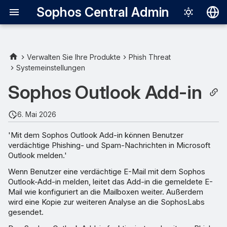
Sophos Central Admin
Deutsch
English
Verwalten Sie Ihre Produkte
Phish Threat
Systemeinstellungen
Español
Sophos Outlook Add-in
Français
Italiano
6. Mai 2026
日本語
'Mit dem Sophos Outlook Add-in können Benutzer
verdächtige Phishing- und Spam-Nachrichten in Microsoft
한국어
Outlook melden.'
Português (Br
Wenn Benutzer eine verdächtige E-Mail mit dem Sophos
Outlook-Add-in melden, leitet das Add-in die gemeldete E-
中文（繁體）
Mail wie konfiguriert an die Mailboxen weiter. Außerdem
wird eine Kopie zur weiteren Analyse an die SophosLabs
gesendet.