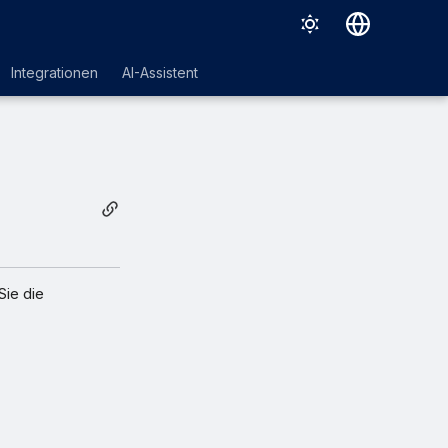
Deutsch
Integrationen
AI-Assistent
English
Español
Français
Italiano
日本語
한국어
ie die
Português (Brasil)
中文（繁體）