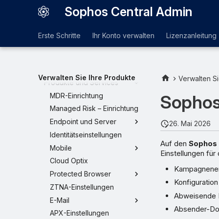
Bedrohungsanalyse-Center
Sophos Central Admin
Protokolle und Berichte
Globale Einstellungen
Erste Schritte
Ihr Konto verwalten
Lizenzanleitung
Plattform
Zugriffskontrolle
Schutz und Bereinigung
Verwalten Sie Ihre Produkte
Verwalten Si
Produkte und Services
Sophos
MDR-Einrichtung
Managed Risk – Einrichtung
Endpoint und Server
26. Mai 2026
Identitätseinstellungen
Auf den
Sophos 
Mobile
Einstellungen für
Cloud Optix
Kampagnener
Protected Browser
Konfiguratio
ZTNA-Einstellungen
Abweisende 
E-Mail
Absender-Do
APX-Einstellungen