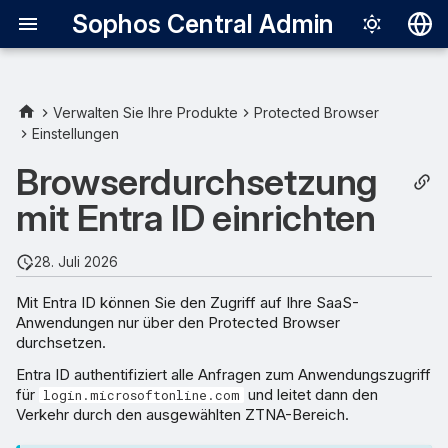
Sophos Central Admin
Deutsch
English
Verwalten Sie Ihre Produkte
Protected Browser
Einstellungen
Video
Español
Browserdurchsetzung
Français
Voraussetzungen
mit Entra ID einrichten
Italiano
Entra ID im Protected
日本語
Browser aktivieren
28. Juli 2026
한국어
Mit Entra ID können Sie den Zugriff auf Ihre SaaS-
In Entra ID einen benannten
Anwendungen nur über den Protected Browser
Português (Br
Standort erstellen
durchsetzen.
中文（繁體）
Entra ID authentifiziert alle Anfragen zum Anwendungszugriff
Bedingte Richtlinie erstellen
für
und leitet dann den
login.microsoftonline.com
Verkehr durch den ausgewählten ZTNA-Bereich.