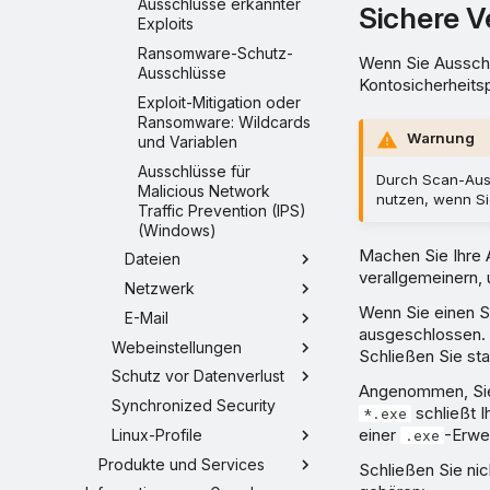
Ausschlüsse erkannter
Sichere 
Exploits
Ransomware-Schutz-
Wenn Sie Ausschl
Ausschlüsse
Kontosicherheits
Exploit-Mitigation oder
Ransomware: Wildcards
Warnung
und Variablen
Ausschlüsse für
Durch Scan-Auss
Malicious Network
nutzen, wenn Sie
Traffic Prevention (IPS)
(Windows)
Machen Sie Ihre A
Dateien
verallgemeinern,
Netzwerk
Wenn Sie einen 
E-Mail
ausgeschlossen. 
Webeinstellungen
Schließen Sie st
Schutz vor Datenverlust
Angenommen, Si
Synchronized Security
schließt 
*.exe
einer
-Erwei
Linux-Profile
.exe
Produkte und Services
Schließen Sie nic