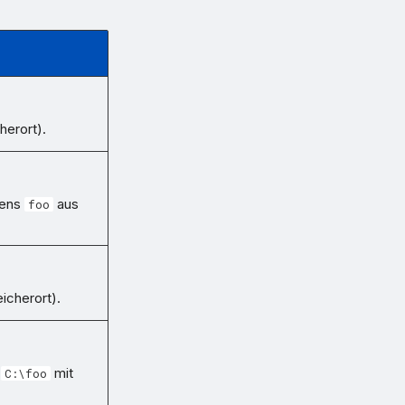
herort).
mens
aus
foo
icherort).
s
mit
C:\foo