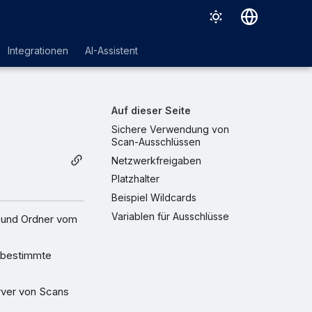
Deutsch
Integrationen
AI-Assistent
English
Español
Auf dieser Seite
Français
Sichere Verwendung von
Scan-Ausschlüssen
Italiano
Netzwerkfreigaben
日本語
Platzhalter
Beispiel Wildcards
한국어
Variablen für Ausschlüsse
n und Ordner vom
Português (Brasil)
中文（繁體）
r bestimmte
erver von Scans