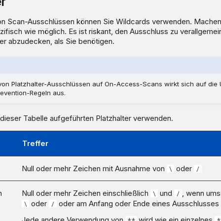
er
von Scan-Ausschlüssen können Sie Wildcards verwenden. Machen 
ifisch wie möglich. Es ist riskant, den Ausschluss zu verallgeme
er abzudecken, als Sie benötigen.
on Platzhalter-Ausschlüssen auf On-Access-Scans wirkt sich auf di
revention-Regeln aus.
 dieser Tabelle aufgeführten Platzhalter verwenden.
Treffer
)
Null oder mehr Zeichen mit Ausnahme von
oder
\
/
n
Null oder mehr Zeichen einschließlich
und
, wenn ums
\
/
oder
oder am Anfang oder Ende eines Ausschlusses
\
/
Jede andere Verwendung von
wird wie ein einzelnes
**
*