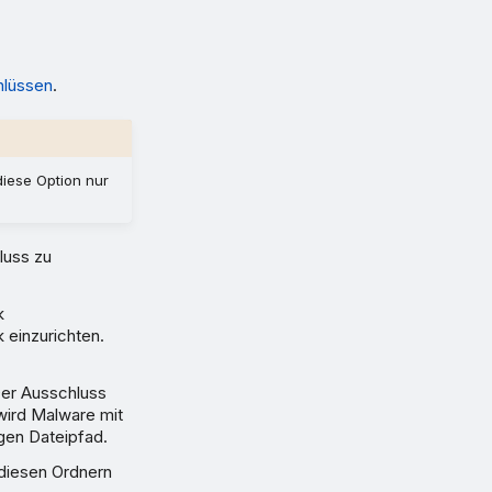
hlüssen
.
diese Option nur
luss zu
k
 einzurichten.
er Ausschluss
wird Malware mit
gen Dateipfad.
 diesen Ordnern