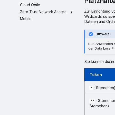
Platzhalt
Cloud Optix
Zur Einrichtung 
Zero Trust Network Access
Wildcards so spez
Mobile
Dateien und Ordn
Hinweis
Das Anwenden v
der Data Loss P
Sie können die in
Token
(Sternchen
*
(Sternche
**
Sternchen)