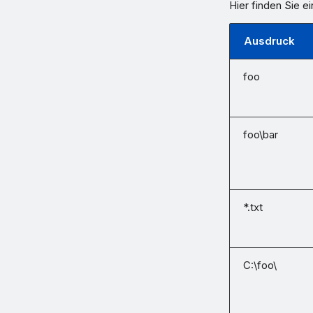
Hier finden Sie e
Ausdruck
foo
foo\bar
*.txt
C:\foo\