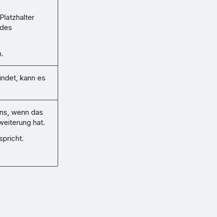
latzhalter
 des
.
indet, kann es
ens, wenn das
eiterung hat.
spricht.