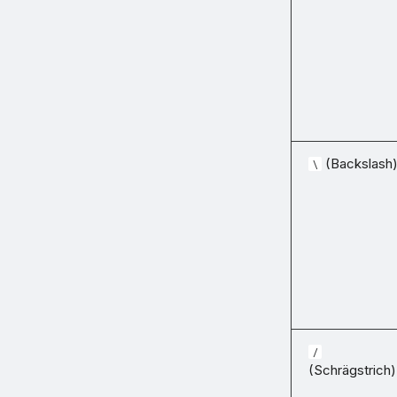
(Backslash
\
/
(Schrägstrich)