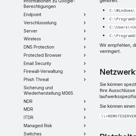
gehören:
Informationen zu Google-
Berechtigungen
C:\Windows\
Endpoint
C:\ProgramD
Verschlüsselung
C:\Users\<U
Server
C:\ProgramD
Wireless
Wir empfehlen, d
DNS Protection
verringert.
Protected Browser
Email Security
Netzwerk
Firewall-Verwaltung
Phish Threat
Sie können spezi
Sicherung und
Ihre Ausschlüsse 
Wiederherstellung M365
laufwerksspezifi
NDR
Sie können einen
MDR
\\<REMOTESERVE
ITDR
Managed Risk
Switches