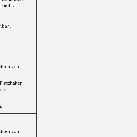
und
.
\
/
,
\bar
ichten von
latzhalter
 des
.
ichten von