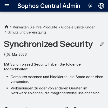
Sophos Central Admin
Deutsch
English
Verwalten Sie Ihre Produkte
Globale Einstellungen
Schutz und Bereinigung
Computer scannen, die
Español
Spam oder Viren senden
Synchronized Security
Français
Verbindungen von anderen
Italiano
6. Mai 2026
Geräten ablehnen
日本語
Mit Synchronized Security haben Sie folgende
Ausschlüsse für Server
Möglichkeiten:
한국어
Computer scannen und blockieren, die Spam oder Viren
Português (Br
versenden.
中文（繁體）
Verbindungen zu oder von anderen Geräten im
Netzwerk ablehnen, die möglicherweise unsicher sind.