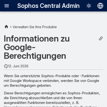
Sophos Central Admin
Deutsch
English
Verwalten Sie Ihre Produkte
Unterstützte Funktionen
Español
Informationen zu
Français
Google-
Berechtigungsdetails
Italiano
Berechtigungen
Berechtigungsverhalten
日本語
12. Juni 2026
한국어
Wenn Sie unterstützte Sophos-Produkte oder -Funktionen
Português (Br
mit Google Workspace verbinden, werden Sie von Google
um Berechtigungen gebeten.
中文（繁體）
Diese Berechtigungen ermöglichen es Sophos-Produkten,
die Einrichtung abzuschließen und die von Ihnen
ausgewählten Funktionen bereitzustellen, z. B.