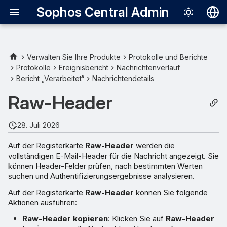
Sophos Central Admin
Deutsch
English
Verwalten Sie Ihre Produkte
Protokolle und Berichte
Protokolle
Ereignisbericht
Nachrichtenverlauf
Header-Details
Español
Bericht „Verarbeitet“
Nachrichtendetails
Français
KI-Analyse
Raw-Header
Italiano
28. Juli 2026
日本語
Auf der Registerkarte
Raw-Header
werden die
한국어
vollständigen E-Mail-Header für die Nachricht angezeigt. Sie
Português (Br
können Header-Felder prüfen, nach bestimmten Werten
suchen und Authentifizierungsergebnisse analysieren.
中文（繁體）
Auf der Registerkarte
Raw-Header
können Sie folgende
Aktionen ausführen:
Raw-Header kopieren
: Klicken Sie auf
Raw-Header