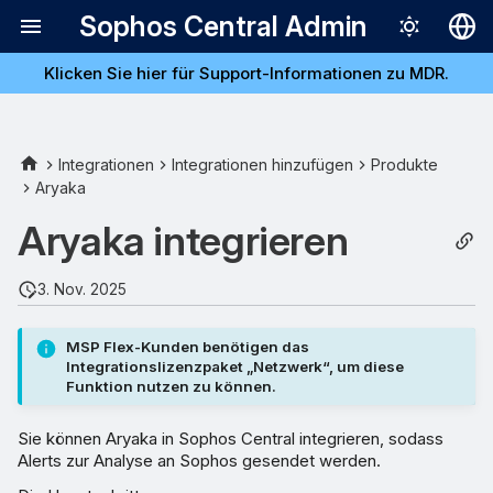
Sophos Central Admin
Klicken Sie hier für Support-Informationen zu MDR.
Deutsch
English
Eine neue Integration
Español
Integrationen
Integrationen hinzufügen
Produkte
hinzufügen
Aryaka
Français
Aryaka integrieren
Appliance konfigurieren
Italiano
日本語
Appliance bereitstellen
3. Nov. 2025
한국어
Aryaka konfigurieren
MSP Flex-Kunden benötigen das
Português (Br
Integrationslizenzpaket „Netzwerk“, um diese
Funktion nutzen zu können.
中文（繁體）
Sie können Aryaka in Sophos Central integrieren, sodass
Alerts zur Analyse an Sophos gesendet werden.