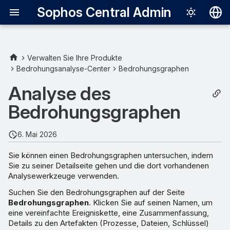
Sophos Central Admin
Deutsch
English
Verwalten Sie Ihre Produkte
Bedrohungsanalyse-Center
Bedrohungsgraphen
Zusammenfassung
Español
Analyse des
Français
Empfohlene nächste Schritte
Bedrohungsgraphen
Italiano
Analysieren
日本語
6. Mai 2026
Graph-Datensatz
한국어
Sie können einen Bedrohungsgraphen untersuchen, indem
Sie zu seiner Detailseite gehen und die dort vorhandenen
Português (Br
Prozessdaten
Analysewerkzeuge verwenden.
中文（繁體）
Suchen Sie den Bedrohungsgraphen auf der Seite
Artefaktliste
Bedrohungsgraphen
. Klicken Sie auf seinen Namen, um
eine vereinfachte Ereigniskette, eine Zusammenfassung,
Forensischen Snapshot
Details zu den Artefakten (Prozesse, Dateien, Schlüssel)