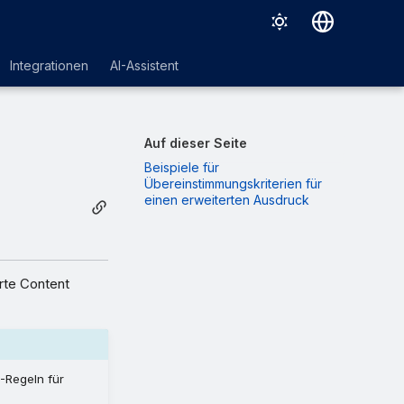
Deutsch
Integrationen
AI-Assistent
English
Español
Auf dieser Seite
Français
Beispiele für
Übereinstimmungskriterien für
Italiano
einen erweiterten Ausdruck
日本語
한국어
rte Content
Português (Brasil)
中文（繁體）
-Regeln für