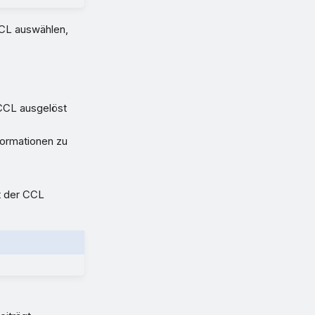
 CCL auswählen,
 CCL ausgelöst
formationen zu
t der CCL