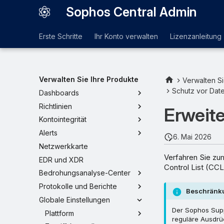
Sophos Central Admin
Erste Schritte
Ihr Konto verwalten
Lizenzanleitung
Verwalten Sie Ihre Produkte
Verwalten Si
Schutz vor Date
Dashboards
Richtlinien
Erweit
Kontointegrität
Alerts
6. Mai 2026
Netzwerkkarte
Verfahren Sie zu
EDR und XDR
Control List (CCL
Bedrohungsanalyse-Center
Protokolle und Berichte
Beschränk
Globale Einstellungen
Der Sophos Suppo
Plattform
reguläre Ausdrü