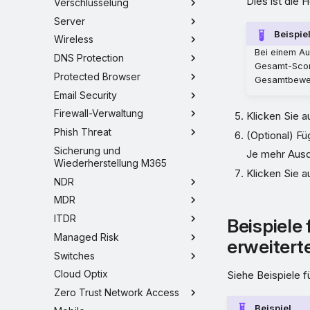
Dies ist die 
Verschlüsselung
Server
Beispie
Wireless
Bei einem A
DNS Protection
Gesamt-Score
Protected Browser
Gesamtbewer
Email Security
Firewall-Verwaltung
Klicken Sie a
Phish Threat
(Optional) Fü
Sicherung und
Je mehr Ausd
Wiederherstellung M365
Klicken Sie a
NDR
MDR
ITDR
Beispiele
Managed Risk
erweitert
Switches
Cloud Optix
Siehe Beispiele f
Zero Trust Network Access
Beispiel