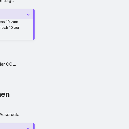
iträgt.
ens 10 zum
noch 10 zur
der CCL.
nen
 Ausdruck.