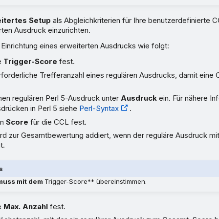
itertes Setup
als Abgleichkriterien für Ihre benutzerdefinierte
rten Ausdruck einzurichten.
 Einrichtung eines erweiterten Ausdrucks wie folgt:
e
Trigger-Score
fest.
erforderliche Trefferanzahl eines regulären Ausdrucks, damit eine
nen regulären Perl 5-Ausdruck unter
Ausdruck
ein. Für nähere In
drücken in Perl 5 siehe
Perl-Syntax
.
en
Score
für die CCL fest.
ird zur Gesamtbewertung addiert, wenn der reguläre Ausdruck mi
t.
s
muss mit dem
Trigger-Score** übereinstimmen.
e
Max. Anzahl
fest.