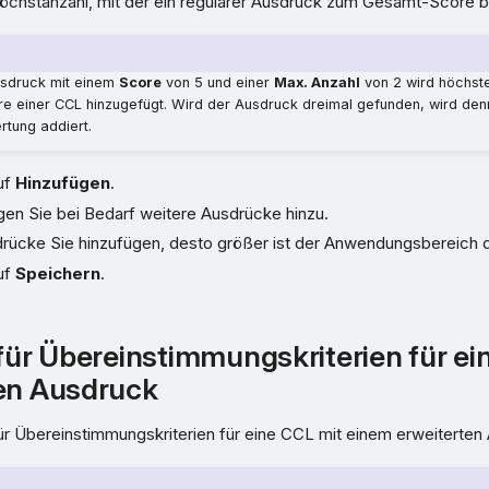
Höchstanzahl, mit der ein regulärer Ausdruck zum Gesamt-Score be
l
usdruck mit einem
Score
von 5 und einer
Max. Anzahl
von 2 wird höchst
 einer CCL hinzugefügt. Wird der Ausdruck dreimal gefunden, wird den
tung addiert.
uf
Hinzufügen
.
gen Sie bei Bedarf weitere Ausdrücke hinzu.
rücke Sie hinzufügen, desto größer ist der Anwendungsbereich 
uf
Speichern
.
 für Übereinstimmungskriterien für ei
en Ausdruck
ür Übereinstimmungskriterien für eine CCL mit einem erweiterten