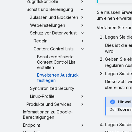
Zugriffskontrolle
Schutz und Bereinigung
Sie müssen
Erwe
Zulassen und Blockieren
um einen erweite
Webeinstellungen
Verfahren Sie zur
Schutz vor Datenverlust
Legen Sie di
Regeln
Dies ist die 
Content Control Lists
wird.
Benutzerdefinierte
Geben Sie ei
Content Control List
regulären Aus
erstellen
Legen Sie d
Erweiterten Ausdruck
festlegen
Diese Zahl w
übereinstimm
Synchronized Security
Linux-Profile
Hinwei
Produkte und Services
Der
Score 
Informationen zu Google-
Berechtigungen
Legen Sie di
Endpoint