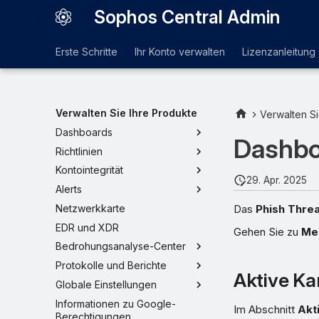
Sophos Central Admin
Erste Schritte
Ihr Konto verwalten
Lizenzanleitung
Verwalten Sie Ihre Produkte
Verwalten Si
Dashboards
Dashbo
Richtlinien
Kontointegrität
29. Apr. 2025
Alerts
Das
Phish Thre
Netzwerkkarte
EDR und XDR
Gehen Sie zu
Me
Bedrohungsanalyse-Center
Protokolle und Berichte
Aktive K
Globale Einstellungen
Informationen zu Google-
Im Abschnitt
Akt
Berechtigungen