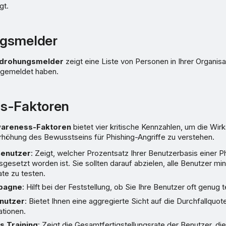
gt.
gsmelder
drohungsmelder
zeigt eine Liste von Personen in Ihrer Organisa
 gemeldet haben.
s-Faktoren
areness-Faktoren
bietet vier kritische Kennzahlen, um die Wir
höhung des Bewusstseins für Phishing-Angriffe zu verstehen.
Benutzer
: Zeigt, welcher Prozentsatz Ihrer Benutzerbasis einer P
sgesetzt worden ist. Sie sollten darauf abzielen, alle Benutzer m
ate zu testen.
pagne
: Hilft bei der Feststellung, ob Sie Ihre Benutzer oft genug 
nutzer
: Bietet Ihnen eine aggregierte Sicht auf die Durchfallquote
ationen.
 Training
: Zeigt die Gesamtfertigstellungsrate der Benutzer, di