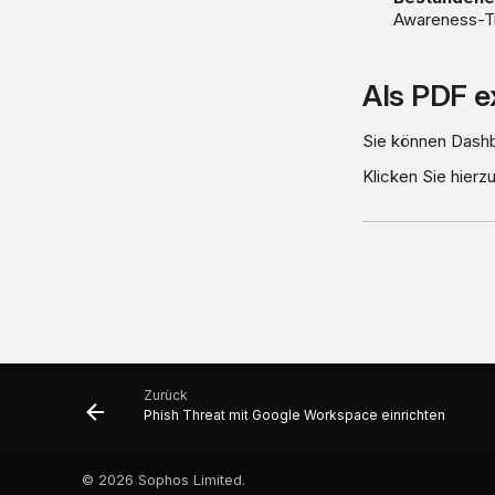
Awareness-Tr
Als PDF e
Sie können Dash
Klicken Sie hierz
Zurück
Phish Threat mit Google Workspace einrichten
©
2026 Sophos Limited.