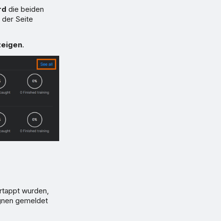
rd
die beiden
 der Seite
zeigen
.
ertappt wurden,
agnen gemeldet