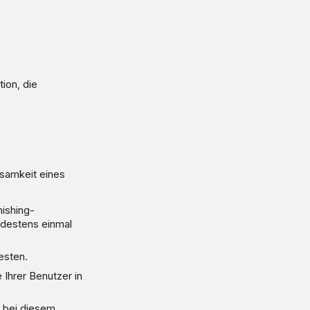
tion, die
ksamkeit eines
hishing-
indestens einmal
testen.
 Ihrer Benutzer in
e bei diesem