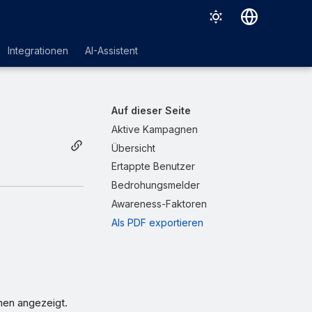
Deutsch
Integrationen
AI-Assistent
English
Español
Auf dieser Seite
Français
Aktive Kampagnen
Übersicht
Italiano
Ertappte Benutzer
日本語
Bedrohungsmelder
한국어
Awareness-Faktoren
Als PDF exportieren
Português (Brasil)
中文（繁體）
en angezeigt.